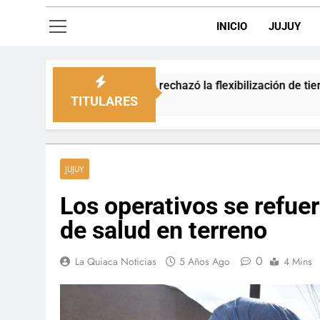
INICIO
JUJUY
io rechazó la flexibilización de tierras en zonas de frontera
TITULARES
JUJUY
Los operativos se refuer
de salud en terreno
0
La Quiaca Noticias
5 Años Ago
4 Mins