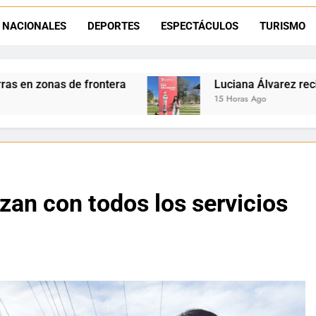
Día del Niño en La Quiaca: el municipio prepara una gran celebrac
NACIONALES
DEPORTES
ESPECTÁCULOS
TURISMO
Natación inclusiva en La Quiaca: Celia Zenteno destacó el crecimi
Luciana Álvarez recibió el Premio San Salvado
15 Horas Ago
zan con todos los servicios