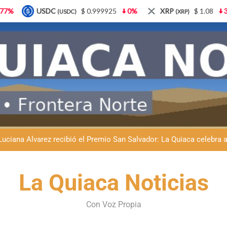
0.999925
0%
XRP
$ 1.08
3.87%
Solana
$ 
(XRP)
(SOL)
Natación inclusiva en La Quiaca: Celia Zenteno destacó el crecimi
La Quiaca defendió la soberanía nacional: el municipio rechazó la
Luciana Álvarez recibió el Premio San Salvador: La Quiaca celebra 
Día del Niño en La Quiaca: el municipio prepara una gran celebrac
Natación inclusiva en La Quiaca: Celia Zenteno destacó el crecimi
La Quiaca Noticias
La Quiaca defendió la soberanía nacional: el municipio rechazó la
Con Voz Propia
Luciana Álvarez recibió el Premio San Salvador: La Quiaca celebra 