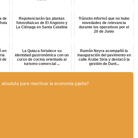
a de
Repotenciarán las plantas
Tránsito informó que no hubo
Ruta
fotovoltaicas de El Angosto y
novedades de relevancia
La Ciénaga en Santa Catalina
durante los operativos por el
20 de Junio
ó en
La Quiaca fortalece su
Ramón Neyra acompañó la
ria
identidad gastronómica con un
inauguración del pavimento en
i de
curso de cocina orientado al
calle Árabe Siria y destacó la
turismo comercial ...
gestión de Dant...
 absoluta para reactivar la economía jujeña?