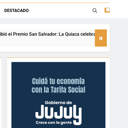
ión con juegos, espectáculos y regalos
DESTACADO
ento deportivo y el valor de aprender a
desenvolverse en el agua
r: La Quiaca celebra a una referente nacional del taekwondo