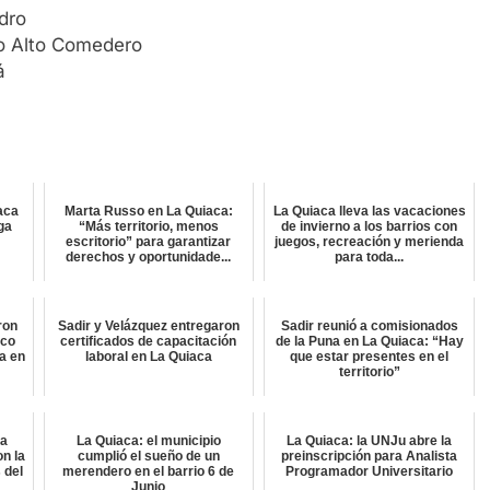
dro
io Alto Comedero
á
aca
Marta Russo en La Quiaca:
La Quiaca lleva las vacaciones
lga
“Más territorio, menos
de invierno a los barrios con
escritorio” para garantizar
juegos, recreación y merienda
derechos y oportunidade...
para toda...
ron
Sadir y Velázquez entregaron
Sadir reunió a comisionados
ico
certificados de capacitación
de la Puna en La Quiaca: “Hay
a en
laboral en La Quiaca
que estar presentes en el
territorio”
ta
La Quiaca: el municipio
La Quiaca: la UNJu abre la
on la
cumplió el sueño de un
preinscripción para Analista
 del
merendero en el barrio 6 de
Programador Universitario
Junio