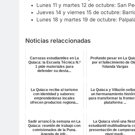
Lunes 11 y martes 12 de octubre: San Pe
Jueves 14 y viernes 15 de octubre: Barr
Lunes 18 y martes 19 de octubre: Palpal
Noticias relaccionadas
Carrozas estudiantiles en La
Profundo pesar en La Qui
Quiaca: la Escuela Técnica N.º
por el fallecimiento de O
1 pide materiales para
Yolanda Vargas
defender su desta...
La Quiaca recibe al turismo
La Quiaca y Villazón sella
con identidad y sabores:
un hermanamiento histór
emprendedoras locales
para transformar la fronter
ofrecen productos regiona...
plataforma ...
Sadir arrancó la semana en La
La Quiaca vivió una fies
Quiaca: reunión de trabajo con
estudiantil multitudinaria c
comisionados de la Puna.
presentación de camperas
Agenda de infr...
nivel medi...