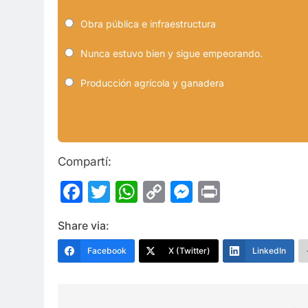
Obra pública e infraestructura
Nunca estuvo bien y sigue empeorando.
Producción agrícola y ganadera
Compartí:
Facebook
Twitter
WhatsApp
Copy
Messenge
Print
Link
Share via:
Facebook
X (Twitter)
LinkedIn