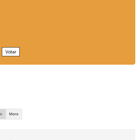
Votar
r
More