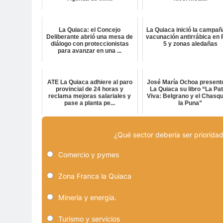
La Quiaca: el Concejo
La Quiaca inició la campañ
Deliberante abrió una mesa de
vacunación antirrábica en 
diálogo con proteccionistas
5 y zonas aledañas
para avanzar en una ...
ATE La Quiaca adhiere al paro
José María Ochoa present
provincial de 24 horas y
La Quiaca su libro “La Pat
reclama mejoras salariales y
Viva: Belgrano y el Chasqu
pase a planta pe...
la Puna”
¿Qué sector debería ser prioridad
Comercio y pymes
Zona Franca la Quiaca
Minería y energía.
Turismo y servicios