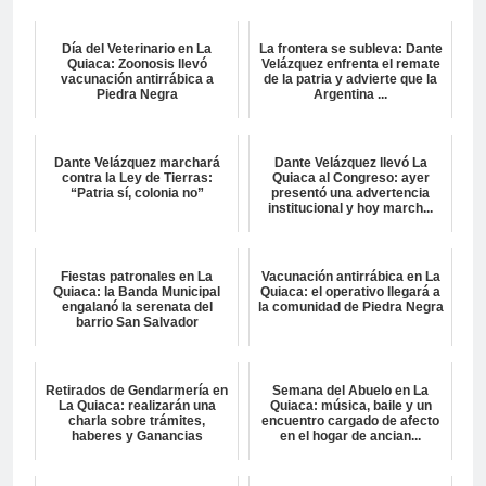
Día del Veterinario en La
La frontera se subleva: Dante
Quiaca: Zoonosis llevó
Velázquez enfrenta el remate
vacunación antirrábica a
de la patria y advierte que la
Piedra Negra
Argentina ...
Dante Velázquez marchará
Dante Velázquez llevó La
contra la Ley de Tierras:
Quiaca al Congreso: ayer
“Patria sí, colonia no”
presentó una advertencia
institucional y hoy march...
Fiestas patronales en La
Vacunación antirrábica en La
Quiaca: la Banda Municipal
Quiaca: el operativo llegará a
engalanó la serenata del
la comunidad de Piedra Negra
barrio San Salvador
Retirados de Gendarmería en
Semana del Abuelo en La
La Quiaca: realizarán una
Quiaca: música, baile y un
charla sobre trámites,
encuentro cargado de afecto
haberes y Ganancias
en el hogar de ancian...