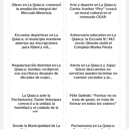
Obras en La Quiaca: comenzó
Arte y deporte en La Quiaca:
la ampliación integral del
Carlos Avelino “Piry” creará
Mercado Minorista
un mural cultural en el
renovado CEAR
Escuelas deportivas en La
Aniversario educativo en La
Quiaca: el municipio mantiene
Quiaca: la Escuela N.º 463
abiertas las inscripciones
Jesús Olmedo visitó el
para fútbol y vól...
Complejo Manka Fiesta
Regularización dominial en La
Alerta en La Quiaca y Jujuy:
Quiaca: familias recibieron
falsos descuentos en
sus escrituras después de
servicios pueden terminar en
décadas de esper...
cuentas vaciadas y pr...
La Quiaca ante la
Félix Galindo: “Formar no se
Pachamama: Dante Velazquez
trata de ganar, se trata de
convocó a la unidad, la
formar en todos los valores”
humildad y el cuidado de la
vid...
Desde la Municipalidad de La
Pachamama en La Quiaca: