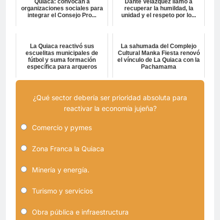
Quiaca: convocan a
Dante Velazquez llamó a
organizaciones sociales para
recuperar la humildad, la
integrar el Consejo Pro...
unidad y el respeto por lo...
La Quiaca reactivó sus
La sahumada del Complejo
escuelitas municipales de
Cultural Manka Fiesta renovó
fútbol y suma formación
el vínculo de La Quiaca con la
específica para arqueros
Pachamama
¿Qué sector debería ser prioridad absoluta para
reactivar la economía jujeña?
Comercio y pymes
Zona Franca la Quiaca
Minería y energía.
Turismo y servicios
Obra pública e infraestructura