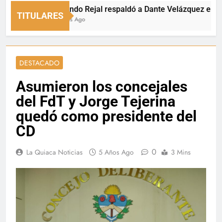
Fernando Rejal respaldó a Dante Velázquez en el Sen
TITULARES
15 Horas Ago
DESTACADO
Asumieron los concejales
del FdT y Jorge Tejerina
quedó como presidente del
CD
0
La Quiaca Noticias
5 Años Ago
3 Mins