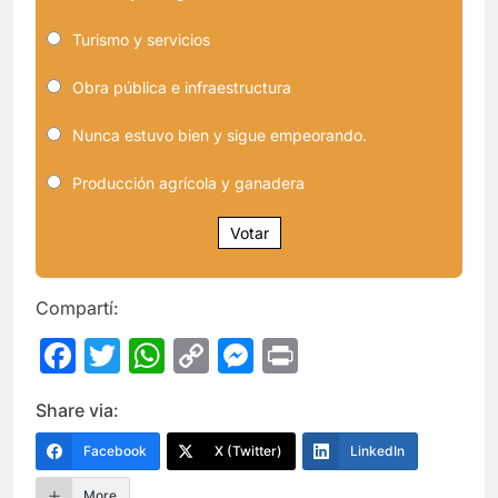
Turismo y servicios
Obra pública e infraestructura
Nunca estuvo bien y sigue empeorando.
Producción agrícola y ganadera
Votar
Compartí:
Facebook
Twitter
WhatsApp
Copy
Messenger
Print
Link
Share via:
Facebook
X (Twitter)
LinkedIn
More