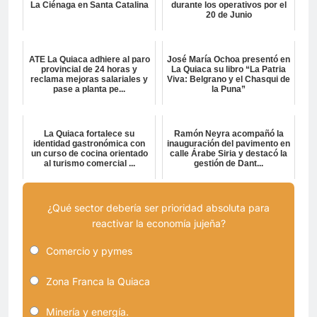
La Ciénaga en Santa Catalina
durante los operativos por el
20 de Junio
ATE La Quiaca adhiere al paro
José María Ochoa presentó en
provincial de 24 horas y
La Quiaca su libro “La Patria
reclama mejoras salariales y
Viva: Belgrano y el Chasqui de
pase a planta pe...
la Puna”
La Quiaca fortalece su
Ramón Neyra acompañó la
identidad gastronómica con
inauguración del pavimento en
un curso de cocina orientado
calle Árabe Siria y destacó la
al turismo comercial ...
gestión de Dant...
¿Qué sector debería ser prioridad absoluta para
reactivar la economía jujeña?
Comercio y pymes
Zona Franca la Quiaca
Minería y energía.