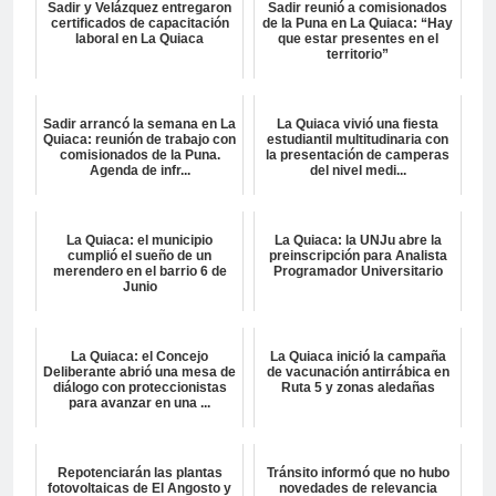
Sadir y Velázquez entregaron
Sadir reunió a comisionados
certificados de capacitación
de la Puna en La Quiaca: “Hay
laboral en La Quiaca
que estar presentes en el
territorio”
Sadir arrancó la semana en La
La Quiaca vivió una fiesta
Quiaca: reunión de trabajo con
estudiantil multitudinaria con
comisionados de la Puna.
la presentación de camperas
Agenda de infr...
del nivel medi...
La Quiaca: el municipio
La Quiaca: la UNJu abre la
cumplió el sueño de un
preinscripción para Analista
merendero en el barrio 6 de
Programador Universitario
Junio
La Quiaca: el Concejo
La Quiaca inició la campaña
Deliberante abrió una mesa de
de vacunación antirrábica en
diálogo con proteccionistas
Ruta 5 y zonas aledañas
para avanzar en una ...
Repotenciarán las plantas
Tránsito informó que no hubo
fotovoltaicas de El Angosto y
novedades de relevancia