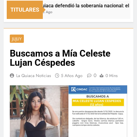
La Quiaca defendió la soberanía nacional: el municipi
TITULARES
5 Horas Ago
JUJUY
Buscamos a Mía Celeste
Lujan Céspedes
0
La Quiaca Noticias
5 Años Ago
0 Mins