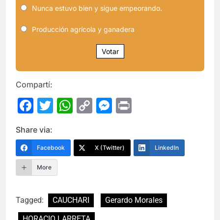
Nunca estuvo bien y sigue empeorando.
Producción agrícola y ganadera
Votar
Compartí:
Facebook
Twitter
WhatsApp
Copy
Messenger
Print
Link
Share via:
Facebook
X (Twitter)
LinkedIn
More
Tagged:
CAUCHARI
Gerardo Morales
HORACIO LARRETA