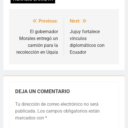
Previous:
Next:
Navegación
de
El gobernador
Jujuy fortalece
Morales entregó un
vínculos
entradas
camión para la
diplomáticos con
recolección en Uquía
Ecuador
DEJA UN COMENTARIO
Tu dirección de correo electrónico no será
publicada.
Los campos obligatorios están
marcados con
*