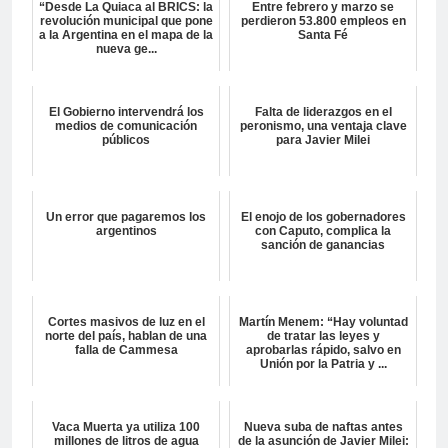
“Desde La Quiaca al BRICS: la
Entre febrero y marzo se
revolución municipal que pone
perdieron 53.800 empleos en
a la Argentina en el mapa de la
Santa Fé
nueva ge...
El Gobierno intervendrá los
Falta de liderazgos en el
medios de comunicación
peronismo, una ventaja clave
públicos
para Javier Milei
Un error que pagaremos los
El enojo de los gobernadores
argentinos
con Caputo, complica la
sanción de ganancias
Cortes masivos de luz en el
Martín Menem: “Hay voluntad
norte del país, hablan de una
de tratar las leyes y
falla de Cammesa
aprobarlas rápido, salvo en
Unión por la Patria y ...
Vaca Muerta ya utiliza 100
Nueva suba de naftas antes
millones de litros de agua
de la asunción de Javier Milei: