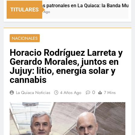
Fiestas patronales en La Quiaca: la Banda Municipal e
TITULARES
6 Horas Ago
NACIONALES
Horacio Rodríguez Larreta y
Gerardo Morales, juntos en
Jujuy: litio, energía solar y
cannabis
0
La Quiaca Noticias
4 Años Ago
7 Mins