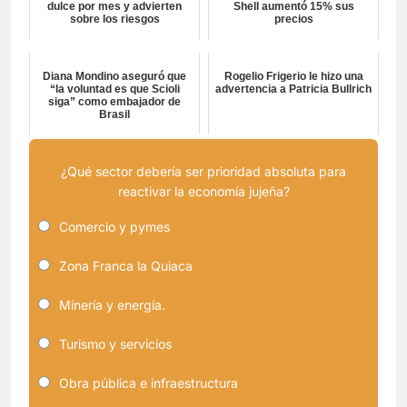
dulce por mes y advierten
Shell aumentó 15% sus
sobre los riesgos
precios
Diana Mondino aseguró que
Rogelio Frigerio le hizo una
“la voluntad es que Scioli
advertencia a Patricia Bullrich
siga” como embajador de
Brasil
¿Qué sector debería ser prioridad absoluta para
reactivar la economía jujeña?
Comercio y pymes
Zona Franca la Quiaca
Minería y energía.
Turismo y servicios
Obra pública e infraestructura