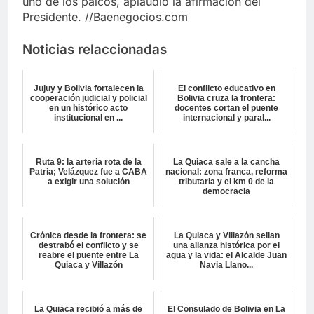
uno de los palcos, aplaudió la afirmación del
Presidente. //Baenegocios.com
Noticias relaccionadas
Jujuy y Bolivia fortalecen la
El conflicto educativo en
cooperación judicial y policial
Bolivia cruza la frontera:
en un histórico acto
docentes cortan el puente
institucional en ...
internacional y paral...
Ruta 9: la arteria rota de la
La Quiaca sale a la cancha
Patria; Velázquez fue a CABA
nacional: zona franca, reforma
a exigir una solución
tributaria y el km 0 de la
democracia
Crónica desde la frontera: se
La Quiaca y Villazón sellan
destrabó el conflicto y se
una alianza histórica por el
reabre el puente entre La
agua y la vida: el Alcalde Juan
Quiaca y Villazón
Navia Llano...
La Quiaca recibió a más de
El Consulado de Bolivia en La