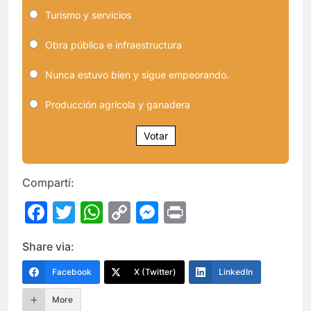
Turismo y servicios
Obra pública e infraestructura
Nunca estuvo bien y sigue empeorando.
Producción agrícola y ganadera
Votar
Compartí:
Facebook
Twitter
WhatsApp
Copy
Messenger
Print
Link
Share via:
Facebook
X (Twitter)
LinkedIn
More