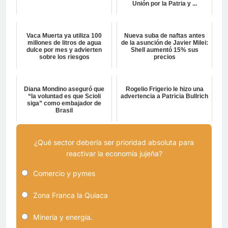
Unión por la Patria y ...
Vaca Muerta ya utiliza 100
Nueva suba de naftas antes
millones de litros de agua
de la asunción de Javier Milei:
dulce por mes y advierten
Shell aumentó 15% sus
sobre los riesgos
precios
Diana Mondino aseguró que
Rogelio Frigerio le hizo una
“la voluntad es que Scioli
advertencia a Patricia Bullrich
siga” como embajador de
Brasil
¿Qué sector debería ser prioridad absoluta para
reactivar la economía jujeña?
Comercio y pymes
Zona Franca la Quiaca
Minería y energía.