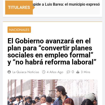
La Quiaca despide a Luis Barea: el municipio expresó sus condo
TITULARES
6 Horas Ago
NACIONALES
El Gobierno avanzará en el
plan para “convertir planes
sociales en empleo formal”
y “no habrá reforma laboral”
0
La Quiaca Noticias
4 Años Ago
3 Mins