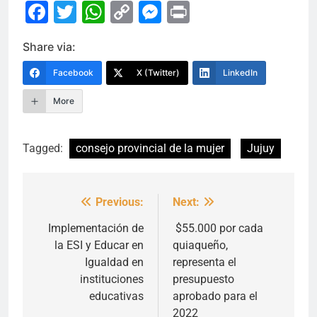
Facebook
Twitter
WhatsApp
Copy
Messenger
Print
Link
Share via:
Facebook
X (Twitter)
LinkedIn
More
Tagged:
consejo provincial de la mujer
Jujuy
Previous:
Next:
Navegación
de
Implementación de
$55.000 por cada
la ESI y Educar en
quiaqueño,
entradas
Igualdad en
representa el
instituciones
presupuesto
educativas
aprobado para el
2022