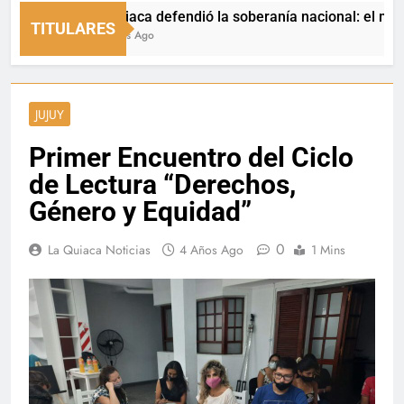
La Quiaca defendió la soberanía nacional: el municipio 
TITULARES
16 Horas Ago
JUJUY
Primer Encuentro del Ciclo
de Lectura “Derechos,
Género y Equidad”
0
La Quiaca Noticias
4 Años Ago
1 Mins