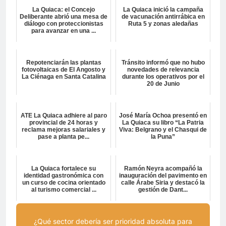
La Quiaca: el Concejo
La Quiaca inició la campaña
Deliberante abrió una mesa de
de vacunación antirrábica en
diálogo con proteccionistas
Ruta 5 y zonas aledañas
para avanzar en una ...
Repotenciarán las plantas
Tránsito informó que no hubo
fotovoltaicas de El Angosto y
novedades de relevancia
La Ciénaga en Santa Catalina
durante los operativos por el
20 de Junio
ATE La Quiaca adhiere al paro
José María Ochoa presentó en
provincial de 24 horas y
La Quiaca su libro “La Patria
reclama mejoras salariales y
Viva: Belgrano y el Chasqui de
pase a planta pe...
la Puna”
La Quiaca fortalece su
Ramón Neyra acompañó la
identidad gastronómica con
inauguración del pavimento en
un curso de cocina orientado
calle Árabe Siria y destacó la
al turismo comercial ...
gestión de Dant...
¿Qué sector debería ser prioridad absoluta para