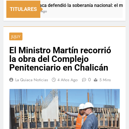
La Quiaca defendió la soberanía nacional: el municipio r
TITULARES
11 Horas Ago
JUJUY
El Ministro Martín recorrió
la obra del Complejo
Penitenciario en Chalicán
0
La Quiaca Noticias
4 Años Ago
5 Mins