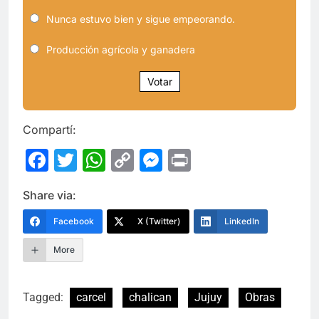
Nunca estuvo bien y sigue empeorando.
Producción agrícola y ganadera
Votar
Compartí:
Facebook
Twitter
WhatsApp
Copy
Messenger
Print
Link
Share via:
Facebook
X (Twitter)
LinkedIn
More
Tagged:
carcel
chalican
Jujuy
Obras