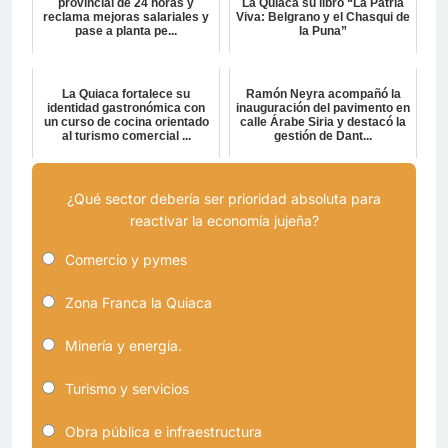
provincial de 24 horas y
La Quiaca su libro “La Patria
reclama mejoras salariales y
Viva: Belgrano y el Chasqui de
pase a planta pe...
la Puna”
La Quiaca fortalece su
Ramón Neyra acompañó la
identidad gastronómica con
inauguración del pavimento en
un curso de cocina orientado
calle Árabe Siria y destacó la
al turismo comercial ...
gestión de Dant...
¿Qué sector debería ser prioridad absoluta para
reactivar la economía jujeña?
Comercio y pymes
Zona Franca la Quiaca
Minería y energía.
Turismo y servicios
Obra pública e infraestructura