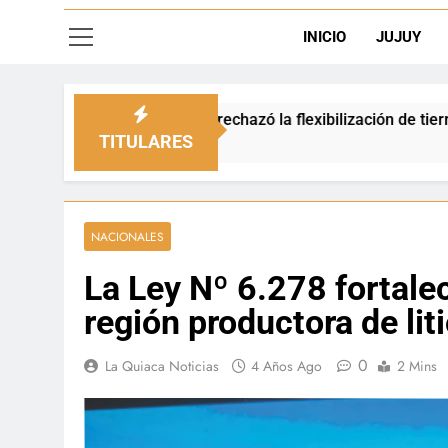
INICIO
JUJUY
pio rechazó la flexibilización de tierras en zonas de frontera
TITULARES
NACIONALES
La Ley Nº 6.278 fortalec
región productora de lit
0
La Quiaca Noticias
4 Años Ago
2 Mins