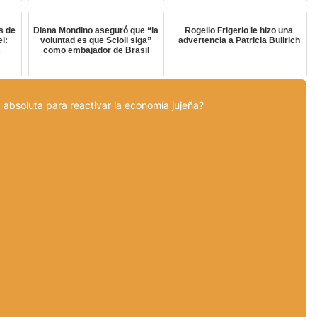
s de
Diana Mondino aseguró que “la
Rogelio Frigerio le hizo una
ei:
voluntad es que Scioli siga”
advertencia a Patricia Bullrich
s
como embajador de Brasil
 absoluta para reactivar la economía jujeña?