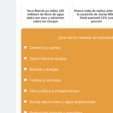
Vaca Muerta ya utiliza 100
Nueva suba de naftas ante
millones de litros de agua
la asunción de Javier Mil
dulce por mes y advierten
Shell aumentó 15% su
sobre los riesgos
precios
¿Qué sector debería ser prioridad
Comercio y pymes
Zona Franca la Quiaca
Minería y energía.
Turismo y servicios
Obra pública e infraestructura
Nunca estuvo bien y sigue empeorando.
Producción agrícola y ganadera