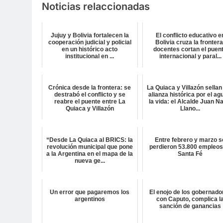
Noticias relaccionadas
Jujuy y Bolivia fortalecen la
El conflicto educativo e
cooperación judicial y policial
Bolivia cruza la frontera
en un histórico acto
docentes cortan el puen
institucional en ...
internacional y paral...
Crónica desde la frontera: se
La Quiaca y Villazón sellan
destrabó el conflicto y se
alianza histórica por el ag
reabre el puente entre La
la vida: el Alcalde Juan N
Quiaca y Villazón
Llano...
“Desde La Quiaca al BRICS: la
Entre febrero y marzo s
revolución municipal que pone
perdieron 53.800 empleos
a la Argentina en el mapa de la
Santa Fé
nueva ge...
Un error que pagaremos los
El enojo de los gobernado
argentinos
con Caputo, complica l
sanción de ganancias