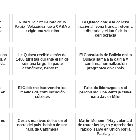
n
Ruta 9: la arteria rota de la
La Quiaca sale a la cancha
:
Patria; Velázquez fue a CABA a
nacional: zona franca, reforma
te
exigir una solución
tributaria y el km 0 de la
democracia
 una
La Quiaca recibió a más de
El Consulado de Bolivia en La
ua y
1400 turistas durante el fin de
Quiaca llama a la calma y
avia
semana largo: impacto
confirma normalización
económico, bandera ...
progresiva en el país
e
El Gobierno intervendrá los
Falta de liderazgos en el
 en
medios de comunicación
peronismo, una ventaja clave
públicos
para Javier Milei
res
Cortes masivos de luz en el
Martín Menem: “Hay voluntad
a
norte del país, hablan de una
de tratar las leyes y aprobarlas
falla de Cammesa
rápido, salvo en Unión por la
Patria y ...