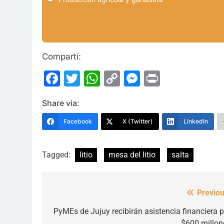
Compartí:
Facebook
Twitter
WhatsApp
Copy
Messenge
Print
Link
Share via:
Facebook
X (Twitter)
LinkedIn
Tagged:
litio
mesa del litio
salta
Previou
Navegación
de
PyMEs de Jujuy recibirán asistencia financiera p
$600 millon