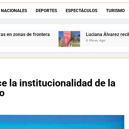
NACIONALES
DEPORTES
ESPECTÁCULOS
TURISMO
Día del Niño en La Quiaca: el municipio prepara una gran celebrac
Natación inclusiva en La Quiaca: Celia Zenteno destacó el crecimi
Luciana Álvarez recibió el Premio San Salvado
6 Horas Ago
e la institucionalidad de la
io