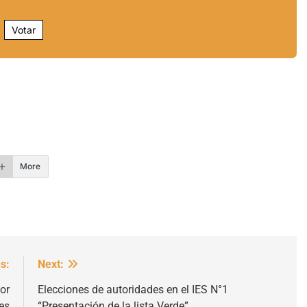
Votar
r
More
s:
Next:
or
Elecciones de autoridades en el IES N°1
es
“Presentación de la lista Verde”