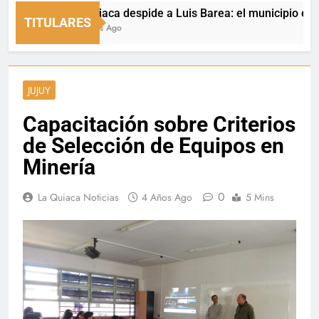
La Quiaca despide a Luis Barea: el municipio expresó s
TITULARES
13 Horas Ago
JUJUY
Capacitación sobre Criterios
de Selección de Equipos en
Minería
0
La Quiaca Noticias
4 Años Ago
5 Mins