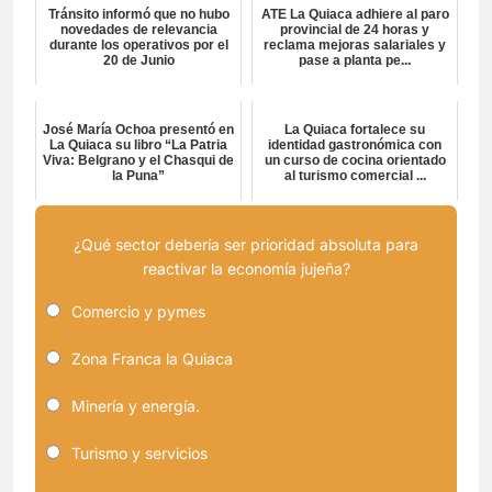
Tránsito informó que no hubo
ATE La Quiaca adhiere al paro
novedades de relevancia
provincial de 24 horas y
durante los operativos por el
reclama mejoras salariales y
20 de Junio
pase a planta pe...
José María Ochoa presentó en
La Quiaca fortalece su
La Quiaca su libro “La Patria
identidad gastronómica con
Viva: Belgrano y el Chasqui de
un curso de cocina orientado
la Puna”
al turismo comercial ...
¿Qué sector debería ser prioridad absoluta para
reactivar la economía jujeña?
Comercio y pymes
Zona Franca la Quiaca
Minería y energía.
Turismo y servicios