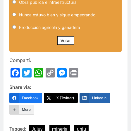
Obra pública e infraestructura
Nunca estuvo bien y sigue empeorando.
Producción agrícola y ganadera
Votar
Compartí:
Facebook
Twitter
WhatsApp
Copy
Messenger
Print
Link
Share via:
Facebook
X (Twitter)
LinkedIn
More
Tagged:
Jujuy
mineria
unju