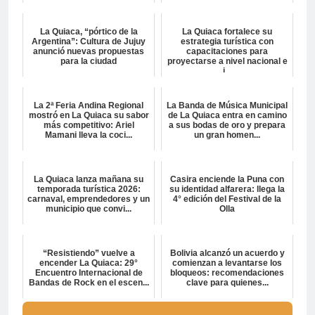
La Quiaca, “pórtico de la
La Quiaca fortalece su
Argentina”: Cultura de Jujuy
estrategia turística con
anunció nuevas propuestas
capacitaciones para
para la ciudad
proyectarse a nivel nacional e
i...
La 2ª Feria Andina Regional
La Banda de Música Municipal
mostró en La Quiaca su sabor
de La Quiaca entra en camino
más competitivo: Ariel
a sus bodas de oro y prepara
Mamani lleva la coci...
un gran homen...
La Quiaca lanza mañana su
Casira enciende la Puna con
temporada turística 2026:
su identidad alfarera: llega la
carnaval, emprendedores y un
4° edición del Festival de la
municipio que convi...
Olla
“Resistiendo” vuelve a
Bolivia alcanzó un acuerdo y
encender La Quiaca: 29°
comienzan a levantarse los
Encuentro Internacional de
bloqueos: recomendaciones
Bandas de Rock en el escen...
clave para quienes...