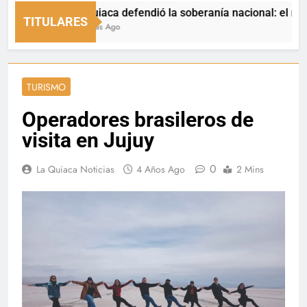
La Quiaca defendió la soberanía nacional: el municipio
TITULARES
16 Horas Ago
TURISMO
Operadores brasileros de
visita en Jujuy
0
La Quiaca Noticias
4 Años Ago
2 Mins