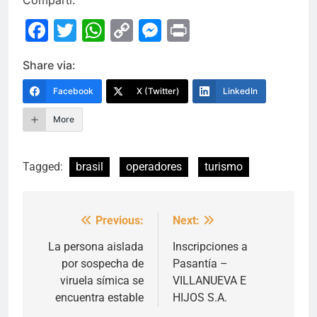
Compartí:
Facebook
Twitter
WhatsApp
Copy
Messenger
Print
Link
Share via:
Facebook
X (Twitter)
LinkedIn
More
Tagged:
brasil
operadores
turismo
Previous:
Next:
Navegación
de
La persona aislada
Inscripciones a
por sospecha de
Pasantía –
entradas
viruela símica se
VILLANUEVA E
encuentra estable
HIJOS S.A.