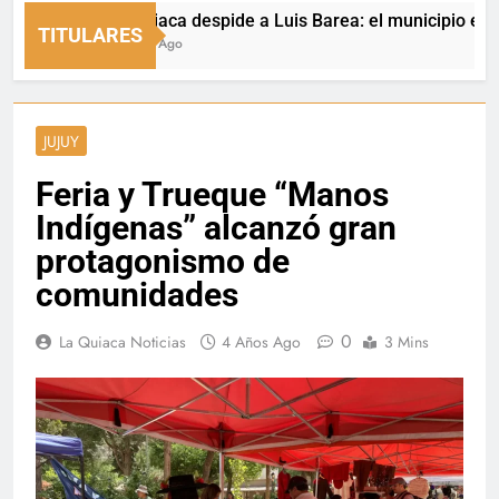
La Quiaca despide a Luis Barea: el municipio expresó s
TITULARES
8 Horas Ago
JUJUY
Feria y Trueque “Manos
Indígenas” alcanzó gran
protagonismo de
comunidades
0
La Quiaca Noticias
4 Años Ago
3 Mins