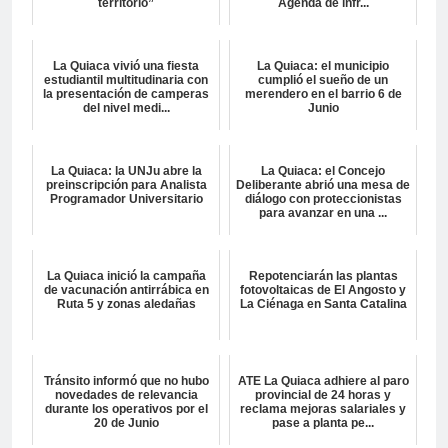
territorio”
Agenda de infr...
La Quiaca vivió una fiesta
La Quiaca: el municipio
estudiantil multitudinaria con
cumplió el sueño de un
la presentación de camperas
merendero en el barrio 6 de
del nivel medi...
Junio
La Quiaca: la UNJu abre la
La Quiaca: el Concejo
preinscripción para Analista
Deliberante abrió una mesa de
Programador Universitario
diálogo con proteccionistas
para avanzar en una ...
La Quiaca inició la campaña
Repotenciarán las plantas
de vacunación antirrábica en
fotovoltaicas de El Angosto y
Ruta 5 y zonas aledañas
La Ciénaga en Santa Catalina
Tránsito informó que no hubo
ATE La Quiaca adhiere al paro
novedades de relevancia
provincial de 24 horas y
durante los operativos por el
reclama mejoras salariales y
20 de Junio
pase a planta pe...