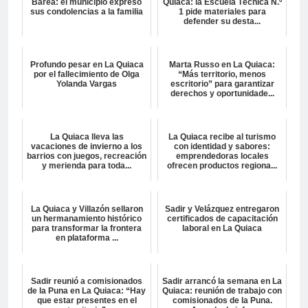
Barea: el municipio expresó
Quiaca: la Escuela Técnica N.º
sus condolencias a la familia
1 pide materiales para
defender su desta...
Profundo pesar en La Quiaca
Marta Russo en La Quiaca:
por el fallecimiento de Olga
“Más territorio, menos
Yolanda Vargas
escritorio” para garantizar
derechos y oportunidade...
La Quiaca lleva las
La Quiaca recibe al turismo
vacaciones de invierno a los
con identidad y sabores:
barrios con juegos, recreación
emprendedoras locales
y merienda para toda...
ofrecen productos regiona...
La Quiaca y Villazón sellaron
Sadir y Velázquez entregaron
un hermanamiento histórico
certificados de capacitación
para transformar la frontera
laboral en La Quiaca
en plataforma ...
Sadir reunió a comisionados
Sadir arrancó la semana en La
de la Puna en La Quiaca: “Hay
Quiaca: reunión de trabajo con
que estar presentes en el
comisionados de la Puna.