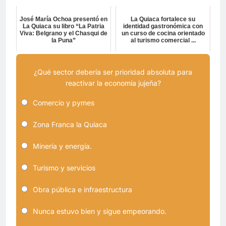
José María Ochoa presentó en
La Quiaca fortalece su
La Quiaca su libro “La Patria
identidad gastronómica con
Viva: Belgrano y el Chasqui de
un curso de cocina orientado
la Puna”
al turismo comercial ...
¿Qué sector debería ser prioridad absoluta para
reactivar la economía jujeña?
Comercio y pymes
Zona Franca la Quiaca
Minería y energía.
Turismo y servicios
Obra pública e infraestructura
Nunca estuvo bien y sigue empeorando.