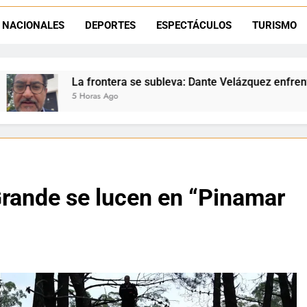
Dante Velázquez marchará contra la 
NACIONALES
DEPORTES
ESPECTÁCULOS
TURISMO
ante Velázquez llevó La Quiaca al Congreso: ayer presentó una adve
 se subleva: Dante Velázquez enfrenta el remate de la patria y
Grande se lucen en “Pinamar