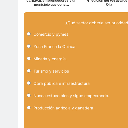
carnaval, emprendedores y un
4° edición del Festival de
municipio que convi...
Olla
¿Qué sector debería ser prioridad
Comercio y pymes
Zona Franca la Quiaca
Minería y energía.
Turismo y servicios
Obra pública e infraestructura
Nunca estuvo bien y sigue empeorando.
Producción agrícola y ganadera