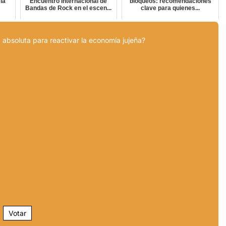
 la
Encuentro Internacional de
bloqueos: recomendaciones
Bandas de Rock en el escen...
clave para quienes...
 absoluta para reactivar la economía jujeña?
Votar