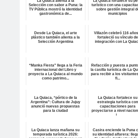
La Quiaca alienta a la
La Quiaca fortalece su per
Selección con sabor a Puna: la
turístico con una capacita
TV Pública mostró la identidad
sobre gestión integral d
gastronómica de...
municipios
Desde La Quiaca, el arte
Villazón celebró 116 años
plástico también alienta a la
fortaleció su vínculo d
Selección Argentina
integración con La Quia
“Manka Fiesta” llega a la Feria
Refacción y puesta a punt
internacional del Libro y
la casilla turística de La Q
proyecta a La Quiaca al mundo
para recibir a los visitante
como patrimo...
fi...
La Quiaca, “pórtico de la
La Quiaca fortalece su
Argentina”: Cultura de Jujuy
estrategia turística co
anunció nuevas propuestas
capacitaciones para
para la ciudad
proyectarse a nivel nacion
i...
La Quiaca lanza mañana su
Casira enciende la Puna 
temporada turística 2026:
su identidad alfarera: lleg