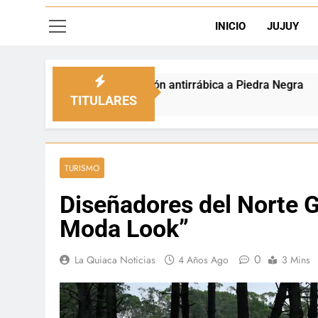
INICIO
JUJUY
D
unación antirrábica a Piedra Negra
La frontera
5 Horas Ago
TITULARES
TURISMO
Diseñadores del Norte 
Moda Look”
0
La Quiaca Noticias
4 Años Ago
3 Mins