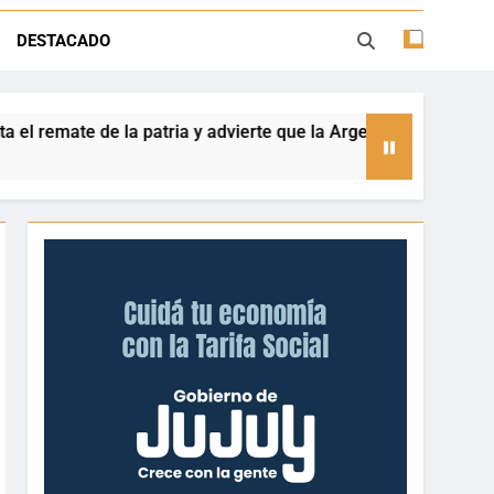
Ley de Tierras: “Patria sí, colonia no”
DESTACADO
rtencia institucional y hoy marcha por
la soberanía
 advierte que la Argentina no se vende
Dante 
5 Horas 