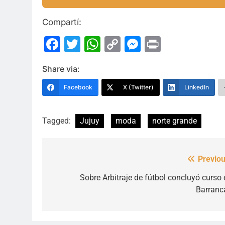
Compartí:
Facebook
Twitter
WhatsApp
Copy
Messenge
Print
Link
Share via:
Facebook
X (Twitter)
LinkedIn
Tagged:
Jujuy
moda
norte grande
Previou
Navegación
de
Sobre Arbitraje de fútbol concluyó curso 
Barranc
entradas