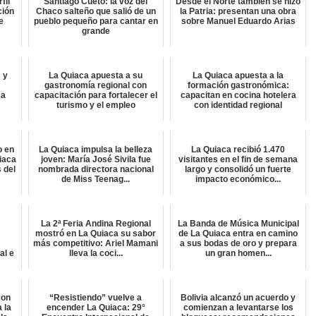
fil
Santiago Cueto: la voz del
Desde el Norte también se hizo
ción
Chaco salteño que salió de un
la Patria: presentan una obra
e
pueblo pequeño para cantar en
sobre Manuel Eduardo Arias
grande
 y
La Quiaca apuesta a su
La Quiaca apuesta a la
e
gastronomía regional con
formación gastronómica:
ca
capacitación para fortalecer el
capacitan en cocina hotelera
turismo y el empleo
con identidad regional
o en
La Quiaca impulsa la belleza
La Quiaca recibió 1.470
uiaca
joven: María José Sivila fue
visitantes en el fin de semana
s del
nombrada directora nacional
largo y consolidó un fuerte
de Miss Teenag...
impacto económico...
La 2ª Feria Andina Regional
La Banda de Música Municipal
n
mostró en La Quiaca su sabor
de La Quiaca entra en camino
más competitivo: Ariel Mamani
a sus bodas de oro y prepara
al e
lleva la coci...
un gran homen...
con
“Resistiendo” vuelve a
Bolivia alcanzó un acuerdo y
a la
encender La Quiaca: 29°
comienzan a levantarse los