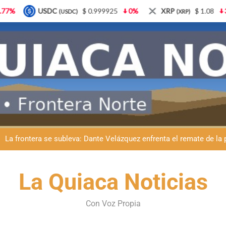
 0.999925
0%
XRP
$ 1.08
3.87%
Solana
$
(XRP)
(SOL)
ante Velázquez llevó La Quiaca al Congreso: ayer presentó una adve
Día del Veterinario en La Quiaca: Zoonosis llevó
La frontera se subleva: Dante Velázquez enfrenta el remate de la p
Dante Velázquez marchará contra la 
ante Velázquez llevó La Quiaca al Congreso: ayer presentó una adve
La Quiaca Noticias
Día del Veterinario en La Quiaca: Zoonosis llevó
Con Voz Propia
La frontera se subleva: Dante Velázquez enfrenta el remate de la p