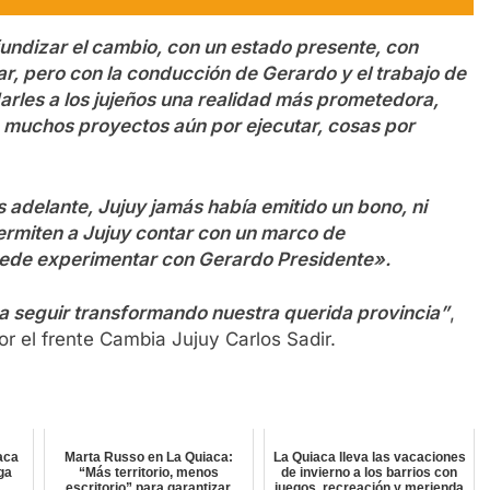
undizar el cambio, con un estado presente, con
zar, pero con la conducción de Gerardo y el trabajo de
rles a los jujeños una realidad más prometedora,
 muchos proyectos aún por ejecutar, cosas por
adelante, Jujuy jamás había emitido un bono, ni
ermiten a Jujuy contar con un marco de
uede experimentar con Gerardo Presidente».
ra seguir transformando nuestra querida provincia”
,
r el frente Cambia Jujuy Carlos Sadir.
aca
Marta Russo en La Quiaca:
La Quiaca lleva las vacaciones
lga
“Más territorio, menos
de invierno a los barrios con
escritorio” para garantizar
juegos, recreación y merienda