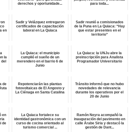
derechos y oportunidade...
para toda...
ron
Sadir y Velázquez entregaron
Sadir reunió a comisionados
ico
certificados de capacitación
de la Puna en La Quiaca: “Hay
a en
laboral en La Quiaca
que estar presentes en el
territorio”
ta
La Quiaca: el municipio
La Quiaca: la UNJu abre la
on la
cumplió el sueño de un
preinscripción para Analista
 del
merendero en el barrio 6 de
Programador Universitario
Junio
a de
Repotenciarán las plantas
Tránsito informó que no hubo
Ruta
fotovoltaicas de El Angosto y
novedades de relevancia
La Ciénaga en Santa Catalina
durante los operativos por el
20 de Junio
ó en
La Quiaca fortalece su
Ramón Neyra acompañó la
ria
identidad gastronómica con un
inauguración del pavimento en
i de
curso de cocina orientado al
calle Árabe Siria y destacó la
turismo comercial ...
gestión de Dant...