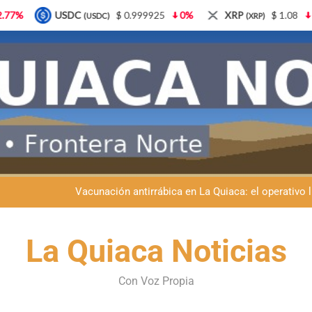
$ 0.999925
0%
XRP
$ 1.08
3.87%
Solana
(XRP)
(SOL)
Semana del Abuelo en La Quiaca: música, baile y un encuentro car
Fiestas patronales en La Quiaca: la Banda Municipal engala
Vacunación antirrábica en La Quiaca: el operativo 
Retirados de Gendarmería en La Quiaca: realizarán una char
Semana del Abuelo en La Quiaca: música, baile y un encuentro car
La Quiaca Noticias
Fiestas patronales en La Quiaca: la Banda Municipal engala
Con Voz Propia
Vacunación antirrábica en La Quiaca: el operativo 