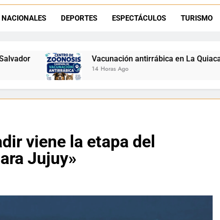
Retirados de Gendarmería en La Quiaca: realizarán una char
NACIONALES
DEPORTES
ESPECTÁCULOS
TURISMO
Semana del Abuelo en La Quiaca: música, baile y un encuentro car
Vacunación antirrábica en La Quiaca: el operativo llegará a 
14 Horas Ago
ir viene la etapa del
ara Jujuy»