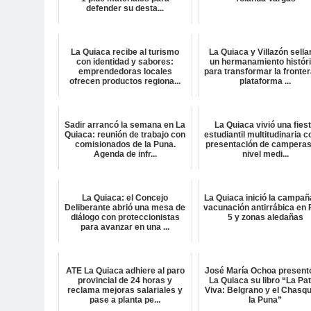
defender su desta...
La Quiaca recibe al turismo
La Quiaca y Villazón sella
con identidad y sabores:
un hermanamiento histór
emprendedoras locales
para transformar la fronter
ofrecen productos regiona...
plataforma ...
Sadir arrancó la semana en La
La Quiaca vivió una fies
Quiaca: reunión de trabajo con
estudiantil multitudinaria c
comisionados de la Puna.
presentación de camperas
Agenda de infr...
nivel medi...
La Quiaca: el Concejo
La Quiaca inició la campañ
Deliberante abrió una mesa de
vacunación antirrábica en 
diálogo con proteccionistas
5 y zonas aledañas
para avanzar en una ...
ATE La Quiaca adhiere al paro
José María Ochoa present
provincial de 24 horas y
La Quiaca su libro “La Pat
reclama mejoras salariales y
Viva: Belgrano y el Chasqu
pase a planta pe...
la Puna”