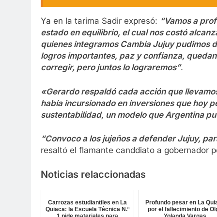
Ya en la tarima Sadir expresó:
“Vamos a prof
estado en equilibrio, el cual nos costó alcan
quienes integramos Cambia Jujuy pudimos da
logros importantes, paz y confianza, quedan
corregir, pero juntos lo lograremos”
.
«Gerardo respaldó cada acción que llevamos 
había incursionado en inversiones que hoy p
sustentabilidad, un modelo que Argentina p
“Convoco a los jujeños a defender Jujuy, pa
resaltó el flamante canddiato a gobernador po
Noticias relaccionadas
Carrozas estudiantiles en La
Profundo pesar en La Qui
Quiaca: la Escuela Técnica N.º
por el fallecimiento de O
1 pide materiales para
Yolanda Vargas