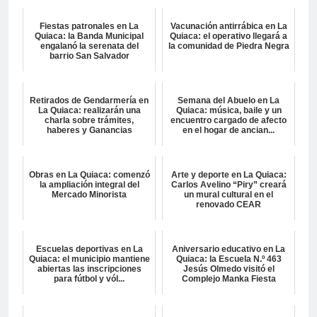
Fiestas patronales en La
Vacunación antirrábica en La
Quiaca: la Banda Municipal
Quiaca: el operativo llegará a
engalanó la serenata del
la comunidad de Piedra Negra
barrio San Salvador
Retirados de Gendarmería en
Semana del Abuelo en La
La Quiaca: realizarán una
Quiaca: música, baile y un
charla sobre trámites,
encuentro cargado de afecto
haberes y Ganancias
en el hogar de ancian...
Obras en La Quiaca: comenzó
Arte y deporte en La Quiaca:
la ampliación integral del
Carlos Avelino “Piry” creará
Mercado Minorista
un mural cultural en el
renovado CEAR
Escuelas deportivas en La
Aniversario educativo en La
Quiaca: el municipio mantiene
Quiaca: la Escuela N.º 463
abiertas las inscripciones
Jesús Olmedo visitó el
para fútbol y vól...
Complejo Manka Fiesta