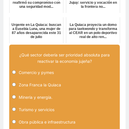
reafirmó su compromiso con
Jujuy: servicio y vocación en
una seguridad mod...
la frontera no...
Urgente en La Quiaca: buscan
La Quiaca proyecta un domo
a Eusebia Luna, una mujer de
para taekwondo y transforma
87 años desaparecida este 31
al CEAR en un polo deportivo
de julio
real de alto ren...
¿Qué sector debería ser prioridad absoluta para
reactivar la economía jujeña?
Comercio y pymes
Zona Franca la Quiaca
Minería y energía.
Turismo y servicios
Obra pública e infraestructura