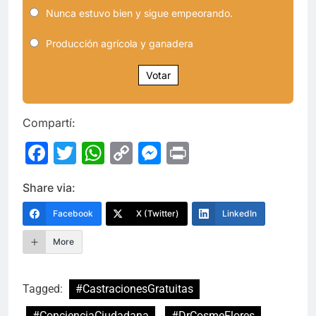
Nunca estuvo bien y sigue empeorando.
Producción agrícola y ganadera
Votar
Compartí:
Facebook
Twitter
WhatsApp
Copy
Messenger
Print
Link
Share via:
Facebook
X (Twitter)
LinkedIn
More
Tagged:
#CastracionesGratuitas
#ConcienciaCiudadana
#DrCosmeFlores