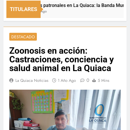
Fiestas patronales en La Quiaca: la Banda Municipal en
TITULARES
2 Horas Ago
DESTACADO
Zoonosis en acción:
Castraciones, conciencia y
salud animal en La Quiaca
0
La Quiaca Noticias
1 Año Ago
5 Mins