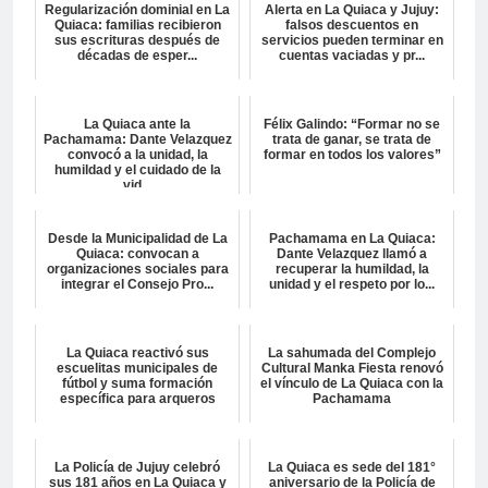
Regularización dominial en La
Alerta en La Quiaca y Jujuy:
Quiaca: familias recibieron
falsos descuentos en
sus escrituras después de
servicios pueden terminar en
décadas de esper...
cuentas vaciadas y pr...
La Quiaca ante la
Félix Galindo: “Formar no se
Pachamama: Dante Velazquez
trata de ganar, se trata de
convocó a la unidad, la
formar en todos los valores”
humildad y el cuidado de la
vid...
Desde la Municipalidad de La
Pachamama en La Quiaca:
Quiaca: convocan a
Dante Velazquez llamó a
organizaciones sociales para
recuperar la humildad, la
integrar el Consejo Pro...
unidad y el respeto por lo...
La Quiaca reactivó sus
La sahumada del Complejo
escuelitas municipales de
Cultural Manka Fiesta renovó
fútbol y suma formación
el vínculo de La Quiaca con la
específica para arqueros
Pachamama
La Policía de Jujuy celebró
La Quiaca es sede del 181°
sus 181 años en La Quiaca y
aniversario de la Policía de