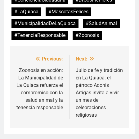
#LaQuiaca
#MascotasFelices
#MunicipalidadDeLaQuiaca
#SaludAnimal
#TenenciaResponsable
#Zoonosis
Previous:
Next:
Navegación
de
Zoonosis en acción:
Julio de fe y tradición
La Municipalidad de
en La Quiaca: el
entradas
La Quiaca refuerza el
párroco Adonis
compromiso con la
Artigas invita a vivir
salud animal y la
un mes de
tenencia responsable
celebraciones
religiosas