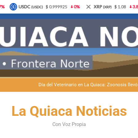
0%
XRP
$ 1.08
3.87%
Solana
$ 77.18
5.
(XRP)
(SOL)
Dante Velázquez marchará contra la 
Fernando Rejal respaldó a Dante Velázquez en el Senado: “No qu
Día del Veterinario en La Quiaca: Zoonosis llevó
La frontera se subleva: Dante Velázquez enfrenta el remate de la p
Dante Velázquez marchará contra la 
La Quiaca Noticias
Fernando Rejal respaldó a Dante Velázquez en el Senado: “No qu
Con Voz Propia
Día del Veterinario en La Quiaca: Zoonosis llevó