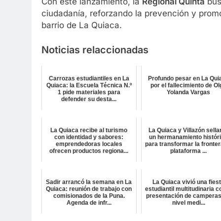
Con este lanzamiento, la
Regional Quinta
busc
ciudadanía, reforzando la prevención y prom
barrio de La Quiaca.
Noticias relaccionadas
Carrozas estudiantiles en La
Profundo pesar en La Qui
Quiaca: la Escuela Técnica N.º
por el fallecimiento de O
1 pide materiales para
Yolanda Vargas
defender su desta...
La Quiaca recibe al turismo
La Quiaca y Villazón sella
con identidad y sabores:
un hermanamiento histór
emprendedoras locales
para transformar la fronter
ofrecen productos regiona...
plataforma ...
Sadir arrancó la semana en La
La Quiaca vivió una fies
Quiaca: reunión de trabajo con
estudiantil multitudinaria c
comisionados de la Puna.
presentación de camperas
Agenda de infr...
nivel medi...