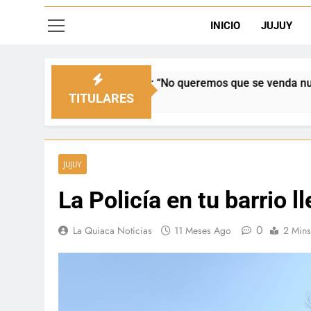
INICIO
JUJUY
 queremos que se venda nuestra frontera”
Día
6 H
TITULARES
JUJUY
La Policía en tu barrio l
0
La Quiaca Noticias
11 Meses Ago
2 Mins