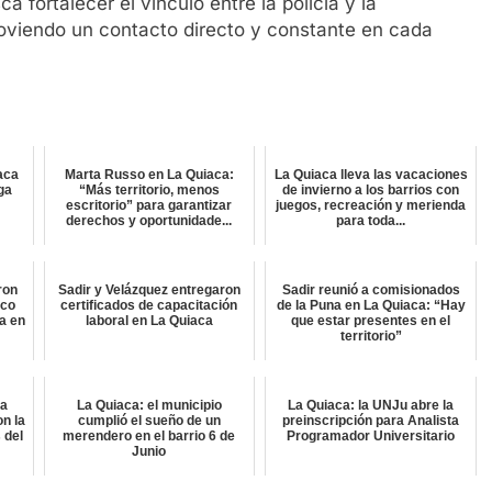
a fortalecer el vínculo entre la policía y la
oviendo un contacto directo y constante en cada
aca
Marta Russo en La Quiaca:
La Quiaca lleva las vacaciones
lga
“Más territorio, menos
de invierno a los barrios con
escritorio” para garantizar
juegos, recreación y merienda
derechos y oportunidade...
para toda...
ron
Sadir y Velázquez entregaron
Sadir reunió a comisionados
ico
certificados de capacitación
de la Puna en La Quiaca: “Hay
a en
laboral en La Quiaca
que estar presentes en el
territorio”
ta
La Quiaca: el municipio
La Quiaca: la UNJu abre la
on la
cumplió el sueño de un
preinscripción para Analista
 del
merendero en el barrio 6 de
Programador Universitario
Junio