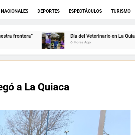
La frontera se subleva: Dante Velázquez enfrenta el remate de la p
NACIONALES
DEPORTES
ESPECTÁCULOS
TURISMO
Dante Velázquez marchará contra la 
 del Veterinario en La Quiaca: Zoonosis llevó vacunación anti
oras Ago
legó a La Quiaca