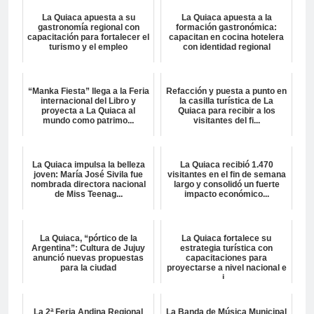
La Quiaca apuesta a su
La Quiaca apuesta a la
gastronomía regional con
formación gastronómica:
capacitación para fortalecer el
capacitan en cocina hotelera
turismo y el empleo
con identidad regional
“Manka Fiesta” llega a la Feria
Refacción y puesta a punto en
internacional del Libro y
la casilla turística de La
proyecta a La Quiaca al
Quiaca para recibir a los
mundo como patrimo...
visitantes del fi...
La Quiaca impulsa la belleza
La Quiaca recibió 1.470
joven: María José Sivila fue
visitantes en el fin de semana
nombrada directora nacional
largo y consolidó un fuerte
de Miss Teenag...
impacto económico...
La Quiaca, “pórtico de la
La Quiaca fortalece su
Argentina”: Cultura de Jujuy
estrategia turística con
anunció nuevas propuestas
capacitaciones para
para la ciudad
proyectarse a nivel nacional e
i...
La 2ª Feria Andina Regional
La Banda de Música Municipal