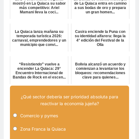
mostró en La Quiaca su sabor
de La Quiaca entra en camino
más competitivo: Ariel
a sus bodas de oro y prepara
Mamani lleva la coci...
un gran homen...
La Quiaca lanza mañana su
Casira enciende la Puna con
temporada turística 2026:
su identidad alfarera: llega la
carnaval, emprendedores y un
4° edición del Festival de la
municipio que convi...
Olla
“Resistiendo” vuelve a
Bolivia alcanzó un acuerdo y
encender La Quiaca: 29°
comienzan a levantarse los
Encuentro Internacional de
bloqueos: recomendaciones
Bandas de Rock en el escen...
clave para quienes...
¿Qué sector debería ser prioridad absoluta para
reactivar la economía jujeña?
Comercio y pymes
Zona Franca la Quiaca