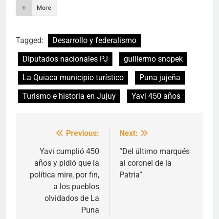
More
Tagged:
Desarrollo y federalismo
Diputados nacionales PJ
guillermo snopek
La Quiaca municipio turístico
Puna jujeña
Turismo e historia en Jujuy
Yavi 450 años
Previous:
Next:
Navegación
de
Yavi cumplió 450
“Del último marqués
años y pidió que la
al coronel de la
entradas
política mire, por fin,
Patria”
a los pueblos
olvidados de La
Puna