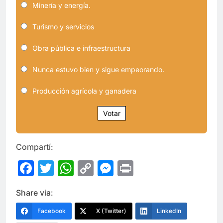
Minería y energía.
Turismo y servicios
Obra pública e infraestructura
Nunca estuvo bien y sigue empeorando.
Producción agrícola y ganadera
Votar
Compartí:
Facebook
Twitter
WhatsApp
Copy
Messenger
Print
Link
Share via:
Facebook
X (Twitter)
LinkedIn