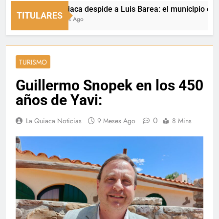
La Quiaca despide a Luis Barea: el municipio expresó s
TITULARES
18 Horas Ago
TURISMO
Guillermo Snopek en los 450
años de Yavi:
0
La Quiaca Noticias
9 Meses Ago
8 Mins