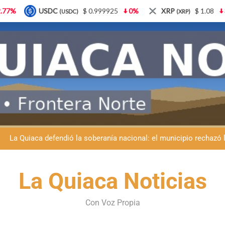
99925
0%
XRP
$ 1.08
3.87%
Solana
$ 77.1
(XRP)
(SOL)
Día del Niño en La Quiaca: el municipio prepara una gran celebrac
La Quiaca despide a Luis Barea: el municipio
La Quiaca defendió la soberanía nacional: el municipio rechazó la
Luciana Álvarez recibió el Premio San Salvador: La Quiaca celebra 
Día del Niño en La Quiaca: el municipio prepara una gran celebrac
La Quiaca Noticias
La Quiaca despide a Luis Barea: el municipio
Con Voz Propia
La Quiaca defendió la soberanía nacional: el municipio rechazó la