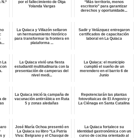
 N.º
por el fallecimiento de Olga
“Más territorio, menos
Yolanda Vargas
escritorio” para garantizar
derechos y oportunidade...
smo
La Quiaca y Villazón sellaron
Sadir y Velázquez entregaron
:
un hermanamiento histórico
certificados de capacitación
s
para transformar la frontera en
laboral en La Quiaca
...
plataforma ...
n La
La Quiaca vivió una fiesta
La Quiaca: el municipio
 con
estudiantil multitudinaria con la
cumplió el sueño de un
a.
presentación de camperas del
merendero en el barrio 6 de
nivel medi...
Junio
La Quiaca inició la campaña de
Repotenciarán las plantas
a de
vacunación antirrábica en Ruta
fotovoltaicas de El Angosto y
tas
5 y zonas aledañas
La Ciénaga en Santa Catalina
paro
José María Ochoa presentó en
La Quiaca fortalece su
y
La Quiaca su libro “La Patria
identidad gastronómica con un
s y
Viva: Belgrano y el Chasqui de
curso de cocina orientado al