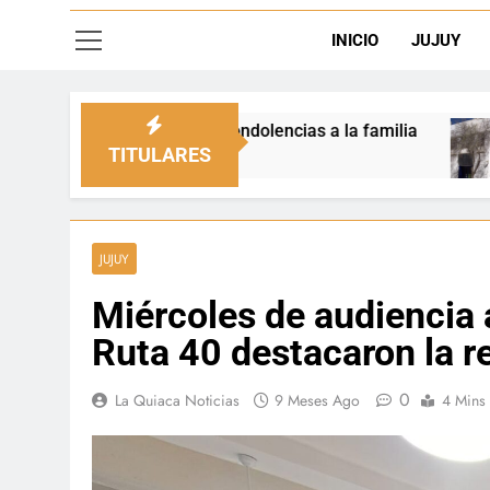
INICIO
JUJUY
dolencias a la familia
La Quiaca defendió la s
1 Día Ago
TITULARES
JUJUY
Miércoles de audiencia a
Ruta 40 destacaron la r
0
La Quiaca Noticias
9 Meses Ago
4 Mins