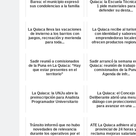
Barea: el municipio expresó
Quiaca: la Escuela Técnica
sus condolencias a la familia
1 pide materiales para
defender su desta...
La Quiaca lleva las vacaciones
La Quiaca recibe al turi
de invierno a los barrios con
con identidad y sabores
juegos, recreación y merienda
emprendedoras locale
para toda...
ofrecen productos regiona
Sadir reunió a comisionados
Sadir arrancó la semana e
de la Puna en La Quiaca: “Hay
Quiaca: reunión de trabajo
que estar presentes en el
comisionados de la Pun
territorio”
Agenda de infr...
La Quiaca: la UNJu abre la
La Quiaca: el Concejo
preinscripción para Analista
Deliberante abrió una mes
Programador Universitario
diálogo con proteccionis
para avanzar en una ...
Tránsito informó que no hubo
ATE La Quiaca adhiere al 
novedades de relevancia
provincial de 24 horas 
durante los operativos por el
reclama mejoras salariale