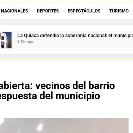
Luciana Álvarez recibió el Premio San Salvador: La Quiaca celebra 
NACIONALES
DEPORTES
ESPECTÁCULOS
TURISMO
Día del Niño en La Quiaca: el municipio prepara una gran celebrac
oberanía nacional: el municipio rechazó la flexibilización de t
bierta: vecinos del barrio
espuesta del municipio