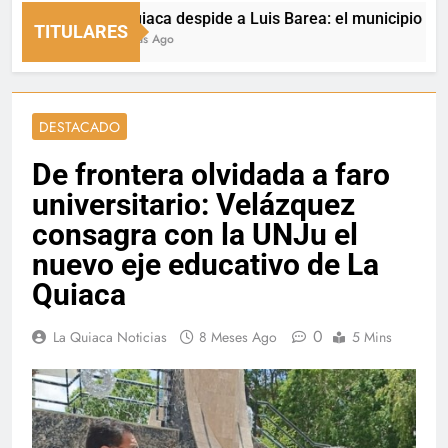
La Quiaca despide a Luis Barea: el municipio expresó s
TITULARES
13 Horas Ago
DESTACADO
De frontera olvidada a faro
universitario: Velázquez
consagra con la UNJu el
nuevo eje educativo de La
Quiaca
0
La Quiaca Noticias
8 Meses Ago
5 Mins