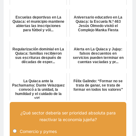
Escuelas deportivas en La
Aniversario educativo en La
Quiaca: el municipio mantiene
Quiaca: la Escuela N.º 463
abiertas las inscripciones
Jesús Olmedo visitó el
para fútbol y vól...
Complejo Manka Fiesta
Regularización dominial en La
Alerta en La Quiaca y Jujuy:
Quiaca: familias recibieron
falsos descuentos en
sus escrituras después de
servicios pueden terminar en
décadas de esper...
cuentas vaciadas y pr...
La Quiaca ante la
Félix Galindo: “Formar no se
Pachamama: Dante Velazquez
trata de ganar, se trata de
convocó a la unidad, la
formar en todos los valores”
humildad y el cuidado de la
vid...
¿Qué sector debería ser prioridad absoluta para
reactivar la economía jujeña?
Comercio y pymes