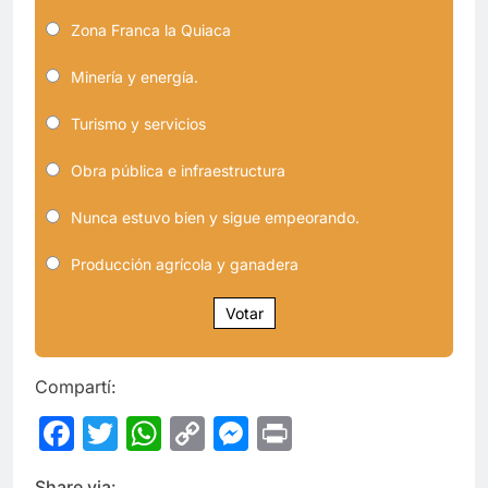
Zona Franca la Quiaca
Minería y energía.
Turismo y servicios
Obra pública e infraestructura
Nunca estuvo bien y sigue empeorando.
Producción agrícola y ganadera
Votar
Compartí:
Facebook
Twitter
WhatsApp
Copy
Messenger
Print
Link
Share via: