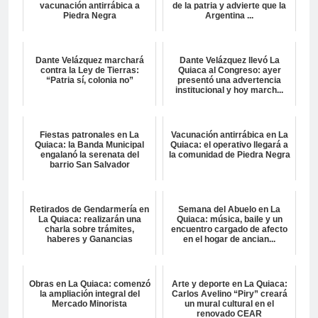
vacunación antirrábica a
de la patria y advierte que la
Piedra Negra
Argentina ...
Dante Velázquez marchará
Dante Velázquez llevó La
contra la Ley de Tierras:
Quiaca al Congreso: ayer
“Patria sí, colonia no”
presentó una advertencia
institucional y hoy march...
Fiestas patronales en La
Vacunación antirrábica en La
Quiaca: la Banda Municipal
Quiaca: el operativo llegará a
engalanó la serenata del
la comunidad de Piedra Negra
barrio San Salvador
Retirados de Gendarmería en
Semana del Abuelo en La
La Quiaca: realizarán una
Quiaca: música, baile y un
charla sobre trámites,
encuentro cargado de afecto
haberes y Ganancias
en el hogar de ancian...
Obras en La Quiaca: comenzó
Arte y deporte en La Quiaca:
la ampliación integral del
Carlos Avelino “Piry” creará
Mercado Minorista
un mural cultural en el
renovado CEAR