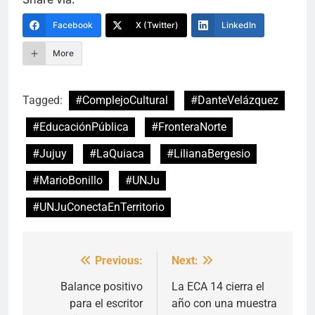
Facebook
X (Twitter)
LinkedIn
More
Tagged:
#ComplejoCultural
#DanteVelázquez
#EducaciónPública
#FronteraNorte
#Jujuy
#LaQuiaca
#LilianaBergesio
#MarioBonillo
#UNJu
#UNJuConectaEnTerritorio
Previous:
Next:
Navegación
de
Balance positivo
La ECA 14 cierra el
para el escritor
año con una muestra
entradas