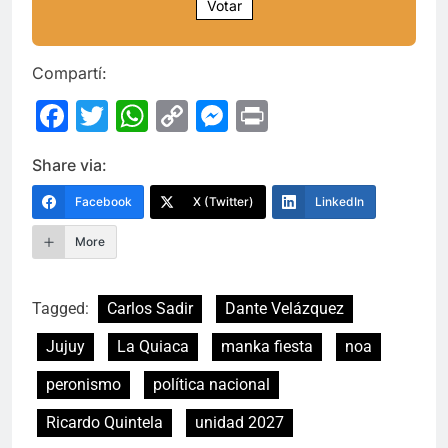
Votar
Compartí:
Facebook
Twitter
WhatsApp
Copy
Messenger
Print
Link
Share via:
Facebook
X (Twitter)
LinkedIn
More
Tagged:
Carlos Sadir
Dante Velázquez
Jujuy
La Quiaca
manka fiesta
noa
peronismo
política nacional
Ricardo Quintela
unidad 2027