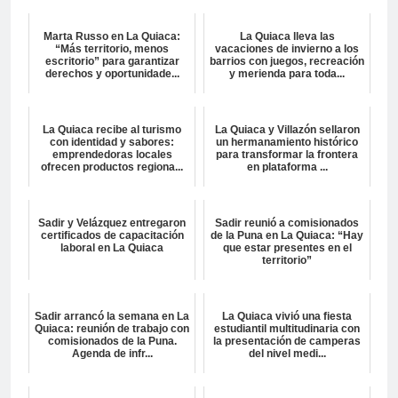
Marta Russo en La Quiaca:
La Quiaca lleva las
“Más territorio, menos
vacaciones de invierno a los
escritorio” para garantizar
barrios con juegos, recreación
derechos y oportunidade...
y merienda para toda...
La Quiaca recibe al turismo
La Quiaca y Villazón sellaron
con identidad y sabores:
un hermanamiento histórico
emprendedoras locales
para transformar la frontera
ofrecen productos regiona...
en plataforma ...
Sadir y Velázquez entregaron
Sadir reunió a comisionados
certificados de capacitación
de la Puna en La Quiaca: “Hay
laboral en La Quiaca
que estar presentes en el
territorio”
Sadir arrancó la semana en La
La Quiaca vivió una fiesta
Quiaca: reunión de trabajo con
estudiantil multitudinaria con
comisionados de la Puna.
la presentación de camperas
Agenda de infr...
del nivel medi...