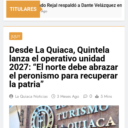
Fernando Rejal respaldó a Dante Velázquez en el Senad
TITULARES
18 Horas Ago
JUJUY
Desde La Quiaca, Quintela
lanza el operativo unidad
2027: “El norte debe abrazar
el peronismo para recuperar
la patria”
0
La Quiaca Noticias
3 Meses Ago
5 Mins