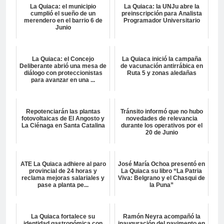
La Quiaca: el municipio
La Quiaca: la UNJu abre la
cumplió el sueño de un
preinscripción para Analista
merendero en el barrio 6 de
Programador Universitario
Junio
La Quiaca: el Concejo
La Quiaca inició la campaña
Deliberante abrió una mesa de
de vacunación antirrábica en
diálogo con proteccionistas
Ruta 5 y zonas aledañas
para avanzar en una ...
Repotenciarán las plantas
Tránsito informó que no hubo
fotovoltaicas de El Angosto y
novedades de relevancia
La Ciénaga en Santa Catalina
durante los operativos por el
20 de Junio
ATE La Quiaca adhiere al paro
José María Ochoa presentó en
provincial de 24 horas y
La Quiaca su libro “La Patria
reclama mejoras salariales y
Viva: Belgrano y el Chasqui de
pase a planta pe...
la Puna”
La Quiaca fortalece su
Ramón Neyra acompañó la
identidad gastronómica con
inauguración del pavimento en