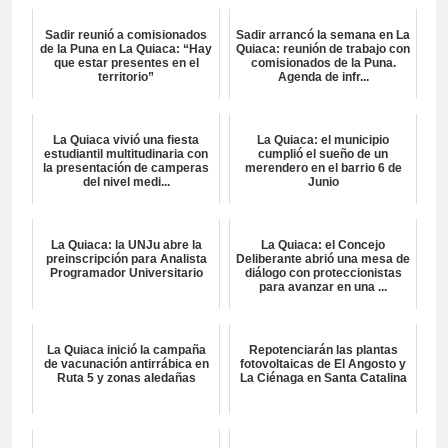
Sadir reunió a comisionados
Sadir arrancó la semana en La
de la Puna en La Quiaca: “Hay
Quiaca: reunión de trabajo con
que estar presentes en el
comisionados de la Puna.
territorio”
Agenda de infr...
La Quiaca vivió una fiesta
La Quiaca: el municipio
estudiantil multitudinaria con
cumplió el sueño de un
la presentación de camperas
merendero en el barrio 6 de
del nivel medi...
Junio
La Quiaca: la UNJu abre la
La Quiaca: el Concejo
preinscripción para Analista
Deliberante abrió una mesa de
Programador Universitario
diálogo con proteccionistas
para avanzar en una ...
La Quiaca inició la campaña
Repotenciarán las plantas
de vacunación antirrábica en
fotovoltaicas de El Angosto y
Ruta 5 y zonas aledañas
La Ciénaga en Santa Catalina