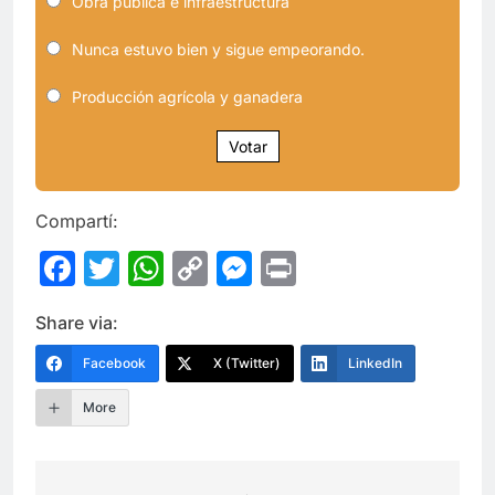
Obra pública e infraestructura
Nunca estuvo bien y sigue empeorando.
Producción agrícola y ganadera
Votar
Compartí:
Facebook
Twitter
WhatsApp
Copy
Messenger
Print
Link
Share via:
Facebook
X (Twitter)
LinkedIn
More