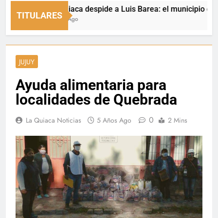
La Quiaca despide a Luis Barea: el municipio expresó 
TITULARES
1 Hora Ago
JUJUY
Ayuda alimentaria para
localidades de Quebrada
0
La Quiaca Noticias
5 Años Ago
2 Mins