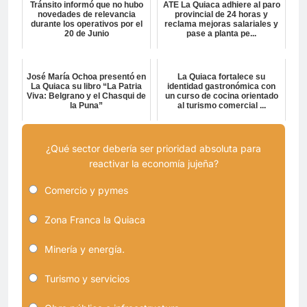
Tránsito informó que no hubo
ATE La Quiaca adhiere al paro
novedades de relevancia
provincial de 24 horas y
durante los operativos por el
reclama mejoras salariales y
20 de Junio
pase a planta pe...
José María Ochoa presentó en
La Quiaca fortalece su
La Quiaca su libro “La Patria
identidad gastronómica con
Viva: Belgrano y el Chasqui de
un curso de cocina orientado
la Puna”
al turismo comercial ...
¿Qué sector debería ser prioridad absoluta para
reactivar la economía jujeña?
Comercio y pymes
Zona Franca la Quiaca
Minería y energía.
Turismo y servicios