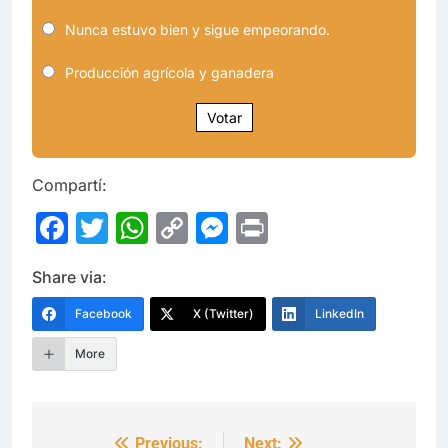
Nunca estuvo bien y sigue empeorando.
Producción agrícola y ganadera
Votar
Compartí:
Facebook
Twitter
WhatsApp
Copy
Messenger
Print
Link
Share via:
Facebook
X (Twitter)
LinkedIn
More
Previous:
Next: