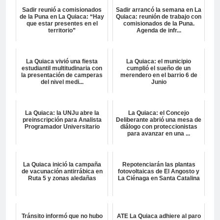
Sadir reunió a comisionados
Sadir arrancó la semana en La
de la Puna en La Quiaca: “Hay
Quiaca: reunión de trabajo con
que estar presentes en el
comisionados de la Puna.
territorio”
Agenda de infr...
La Quiaca vivió una fiesta
La Quiaca: el municipio
estudiantil multitudinaria con
cumplió el sueño de un
la presentación de camperas
merendero en el barrio 6 de
del nivel medi...
Junio
La Quiaca: la UNJu abre la
La Quiaca: el Concejo
preinscripción para Analista
Deliberante abrió una mesa de
Programador Universitario
diálogo con proteccionistas
para avanzar en una ...
La Quiaca inició la campaña
Repotenciarán las plantas
de vacunación antirrábica en
fotovoltaicas de El Angosto y
Ruta 5 y zonas aledañas
La Ciénaga en Santa Catalina
Tránsito informó que no hubo
ATE La Quiaca adhiere al paro