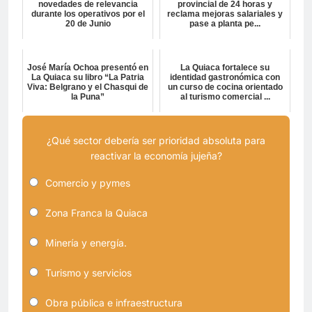
novedades de relevancia
provincial de 24 horas y
durante los operativos por el
reclama mejoras salariales y
20 de Junio
pase a planta pe...
José María Ochoa presentó en
La Quiaca fortalece su
La Quiaca su libro “La Patria
identidad gastronómica con
Viva: Belgrano y el Chasqui de
un curso de cocina orientado
la Puna”
al turismo comercial ...
¿Qué sector debería ser prioridad absoluta para
reactivar la economía jujeña?
Comercio y pymes
Zona Franca la Quiaca
Minería y energía.
Turismo y servicios
Obra pública e infraestructura