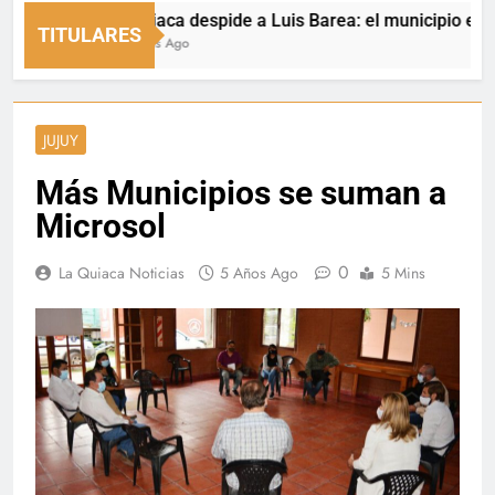
La Quiaca despide a Luis Barea: el municipio expresó su
TITULARES
24 Horas Ago
JUJUY
Más Municipios se suman a
Microsol
0
La Quiaca Noticias
5 Años Ago
5 Mins