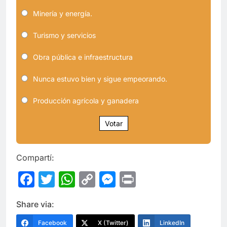
Minería y energía.
Turismo y servicios
Obra pública e infraestructura
Nunca estuvo bien y sigue empeorando.
Producción agrícola y ganadera
Votar
Compartí:
Facebook
Twitter
WhatsApp
Copy
Messenger
Print
Link
Share via:
Facebook
X (Twitter)
LinkedIn