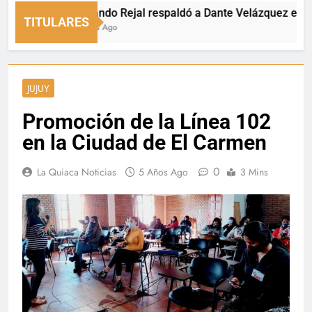
Fernando Rejal respaldó a Dante Velázquez en el Sen
TITULARES
4 Horas Ago
JUJUY
Promoción de la Línea 102
en la Ciudad de El Carmen
0
La Quiaca Noticias
5 Años Ago
3 Mins