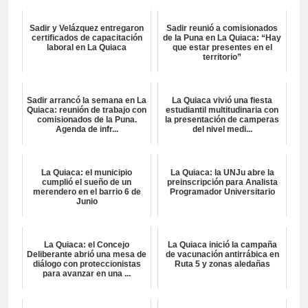
Sadir y Velázquez entregaron
Sadir reunió a comisionados
certificados de capacitación
de la Puna en La Quiaca: “Hay
laboral en La Quiaca
que estar presentes en el
territorio”
Sadir arrancó la semana en La
La Quiaca vivió una fiesta
Quiaca: reunión de trabajo con
estudiantil multitudinaria con
comisionados de la Puna.
la presentación de camperas
Agenda de infr...
del nivel medi...
La Quiaca: el municipio
La Quiaca: la UNJu abre la
cumplió el sueño de un
preinscripción para Analista
merendero en el barrio 6 de
Programador Universitario
Junio
La Quiaca: el Concejo
La Quiaca inició la campaña
Deliberante abrió una mesa de
de vacunación antirrábica en
diálogo con proteccionistas
Ruta 5 y zonas aledañas
para avanzar en una ...