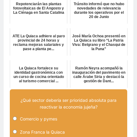
Repotenciarán las plantas
Tránsito informó que no hubo
fotovoltaicas de El Angosto y
novedades de relevancia
La Ciénaga en Santa Catalina
durante los operativos por el
20 de Junio
ATE La Quiaca adhiere al paro
José María Ochoa presentó en
provincial de 24 horas y
La Quiaca su libro “La Patria
reclama mejoras salariales y
Viva: Belgrano y el Chasqui de
pase a planta pe...
la Puna”
La Quiaca fortalece su
Ramón Neyra acompañó la
identidad gastronómica con
inauguración del pavimento en
un curso de cocina orientado
calle Árabe Siria y destacó la
al turismo comercial ...
gestión de Dant...
¿Qué sector debería ser prioridad absoluta para
reactivar la economía jujeña?
Comercio y pymes
Zona Franca la Quiaca