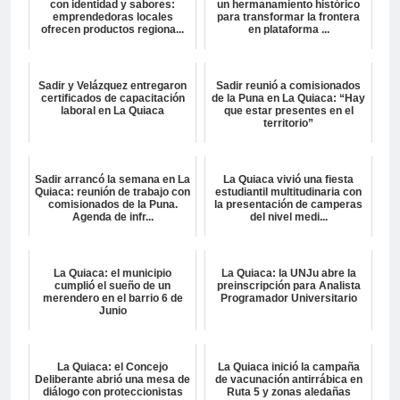
con identidad y sabores:
un hermanamiento histórico
emprendedoras locales
para transformar la frontera
ofrecen productos regiona...
en plataforma ...
Sadir y Velázquez entregaron
Sadir reunió a comisionados
certificados de capacitación
de la Puna en La Quiaca: “Hay
laboral en La Quiaca
que estar presentes en el
territorio”
Sadir arrancó la semana en La
La Quiaca vivió una fiesta
Quiaca: reunión de trabajo con
estudiantil multitudinaria con
comisionados de la Puna.
la presentación de camperas
Agenda de infr...
del nivel medi...
La Quiaca: el municipio
La Quiaca: la UNJu abre la
cumplió el sueño de un
preinscripción para Analista
merendero en el barrio 6 de
Programador Universitario
Junio
La Quiaca: el Concejo
La Quiaca inició la campaña
Deliberante abrió una mesa de
de vacunación antirrábica en
diálogo con proteccionistas
Ruta 5 y zonas aledañas