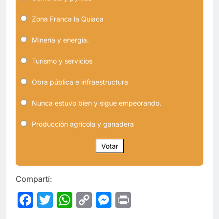
Zona Franca la Quiaca
Minería y energía.
Turismo y servicios
Obra pública e infraestructura
Nunca estuvo bien y sigue empeorando.
Producción agrícola y ganadera
Votar
Compartí:
Facebook
Twitter
WhatsApp
Copy
Messenger
Print
Link