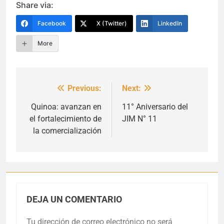
Share via:
Facebook
X (Twitter)
LinkedIn
More
Previous:
Next:
Navegación
de
Quinoa: avanzan en
11° Aniversario del
el fortalecimiento de
JIM N° 11
entradas
la comercialización
DEJA UN COMENTARIO
Tu dirección de correo electrónico no será