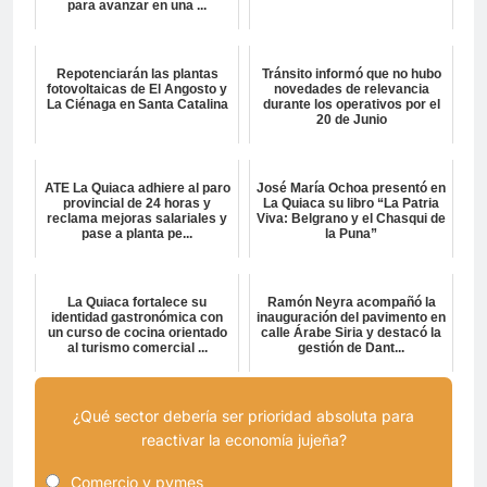
para avanzar en una ...
Repotenciarán las plantas
Tránsito informó que no hubo
fotovoltaicas de El Angosto y
novedades de relevancia
La Ciénaga en Santa Catalina
durante los operativos por el
20 de Junio
ATE La Quiaca adhiere al paro
José María Ochoa presentó en
provincial de 24 horas y
La Quiaca su libro “La Patria
reclama mejoras salariales y
Viva: Belgrano y el Chasqui de
pase a planta pe...
la Puna”
La Quiaca fortalece su
Ramón Neyra acompañó la
identidad gastronómica con
inauguración del pavimento en
un curso de cocina orientado
calle Árabe Siria y destacó la
al turismo comercial ...
gestión de Dant...
¿Qué sector debería ser prioridad absoluta para
reactivar la economía jujeña?
Comercio y pymes