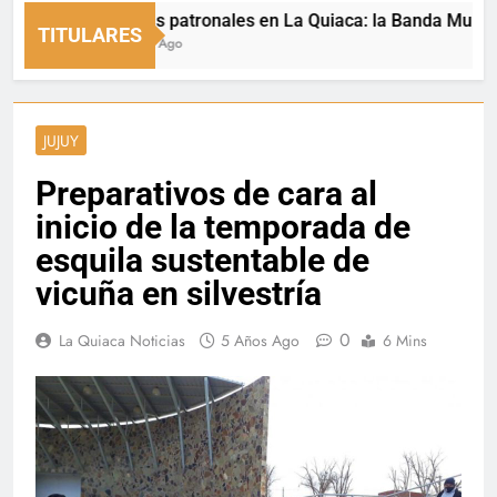
Fiestas patronales en La Quiaca: la Banda Municipal 
TITULARES
5 Horas Ago
JUJUY
Preparativos de cara al
inicio de la temporada de
esquila sustentable de
vicuña en silvestría
0
La Quiaca Noticias
5 Años Ago
6 Mins