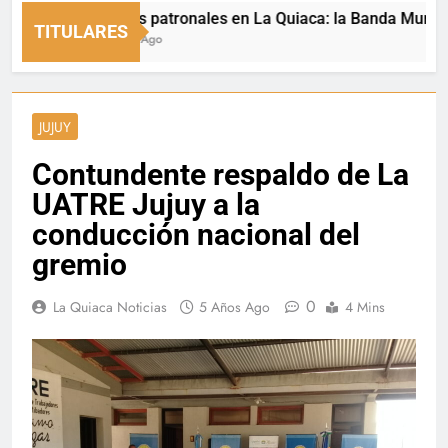
Fiestas patronales en La Quiaca: la Banda Municipal en
TITULARES
7 Horas Ago
JUJUY
Contundente respaldo de La
UATRE Jujuy a la
conducción nacional del
gremio
0
La Quiaca Noticias
5 Años Ago
4 Mins