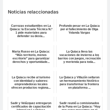
Noticias relaccionadas
Carrozas estudiantiles en La
Profundo pesar en La Quiaca
Quiaca: la Escuela Técnica N.º
por el fallecimiento de Olga
1 pide materiales para
Yolanda Vargas
defender su desta...
Marta Russo en La Quiaca:
La Quiaca lleva las
“Más territorio, menos
vacaciones de invierno a los
escritorio” para garantizar
barrios con juegos, recreación
derechos y oportunidade...
y merienda para toda...
La Quiaca recibe al turismo
La Quiaca y Villazón sellaron
con identidad y sabores:
un hermanamiento histórico
emprendedoras locales
para transformar la frontera
ofrecen productos regiona...
en plataforma ...
Sadir y Velázquez entregaron
Sadir reunió a comisionados
certificados de capacitación
de la Puna en La Quiaca: “Hay
laboral en La Quiaca
que estar presentes en el