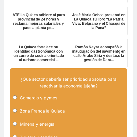
ATE La Quiaca adhiere al paro
José María Ochoa presentó en
provincial de 24 horas y
La Quiaca su libro “La Patria
reclama mejoras salariales y
Viva: Belgrano y el Chasqui de
pase a planta pe...
la Puna”
La Quiaca fortalece su
Ramón Neyra acompañó la
identidad gastronómica con
inauguración del pavimento en
un curso de cocina orientado
calle Árabe Siria y destacó la
al turismo comercial ...
gestión de Dant...
¿Qué sector debería ser prioridad absoluta para
reactivar la economía jujeña?
Comercio y pymes
Zona Franca la Quiaca
Minería y energía.