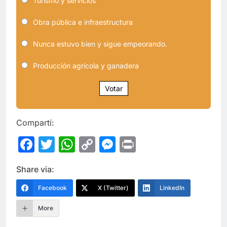
Turismo y servicios
Obra pública e infraestructura
Nunca estuvo bien y sigue empeorando.
Producción agrícola y ganadera
Votar
Compartí:
Facebook
Twitter
WhatsApp
Copy
Messenger
Print
Link
Share via:
Facebook
X (Twitter)
LinkedIn
More