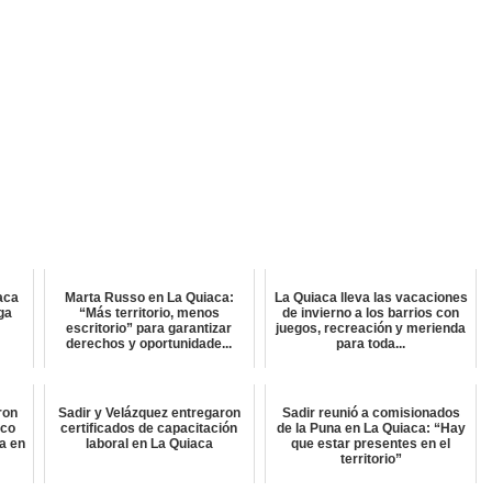
aca
Marta Russo en La Quiaca:
La Quiaca lleva las vacaciones
lga
“Más territorio, menos
de invierno a los barrios con
escritorio” para garantizar
juegos, recreación y merienda
derechos y oportunidade...
para toda...
ron
Sadir y Velázquez entregaron
Sadir reunió a comisionados
ico
certificados de capacitación
de la Puna en La Quiaca: “Hay
a en
laboral en La Quiaca
que estar presentes en el
territorio”