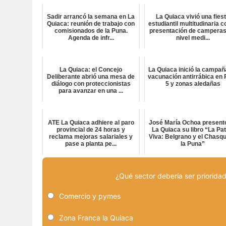
Sadir arrancó la semana en La
La Quiaca vivió una fies
Quiaca: reunión de trabajo con
estudiantil multitudinaria c
comisionados de la Puna.
presentación de camperas
Agenda de infr...
nivel medi...
La Quiaca: el Concejo
La Quiaca inició la campañ
Deliberante abrió una mesa de
vacunación antirrábica en 
diálogo con proteccionistas
5 y zonas aledañas
para avanzar en una ...
ATE La Quiaca adhiere al paro
José María Ochoa present
provincial de 24 horas y
La Quiaca su libro “La Pat
reclama mejoras salariales y
Viva: Belgrano y el Chasqu
pase a planta pe...
la Puna”
¿Qué sector debería ser prioridad
Comercio y pymes
Zona Franca la Quiaca