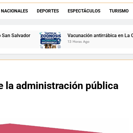
Vacunación antirrábica en La Quiaca: el operativo 
NACIONALES
DEPORTES
ESPECTÁCULOS
TURISMO
Retirados de Gendarmería en La Quiaca: realizarán una char
Semana del Abuelo en La Quiaca: música, baile y un encuentro car
Vacunación antirrábica en La Quiaca: el operativo ll
13 Horas Ago
 la administración pública