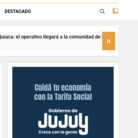
llegará a la comunidad de Piedra Negra
DESTACADO
la sobre trámites, haberes y Ganancias
gado de afecto en el hogar de ancianos
egará a la comunidad de Piedra Negra
Retirado
1 Día Ago