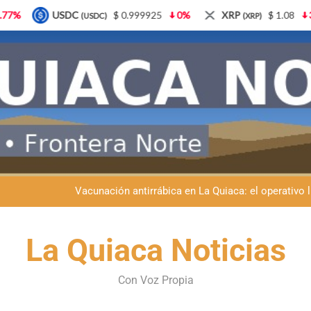
$ 0.999925
0%
XRP
$ 1.08
3.87%
Solana
(XRP)
(SOL)
Semana del Abuelo en La Quiaca: música, baile y un encuentro car
Fiestas patronales en La Quiaca: la Banda Municipal engala
Vacunación antirrábica en La Quiaca: el operativo 
Retirados de Gendarmería en La Quiaca: realizarán una char
La Quiaca Noticias
Semana del Abuelo en La Quiaca: música, baile y un encuentro car
Con Voz Propia
Fiestas patronales en La Quiaca: la Banda Municipal engala