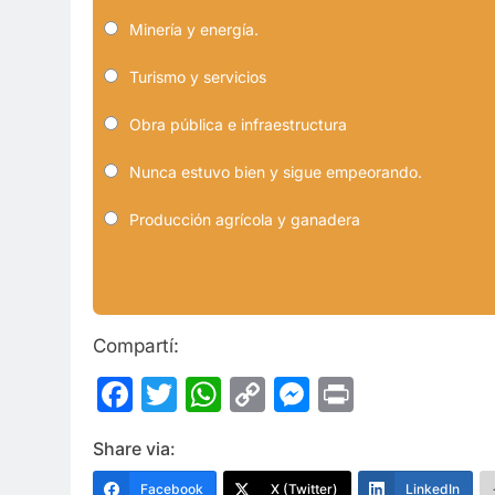
Minería y energía.
Turismo y servicios
Obra pública e infraestructura
Nunca estuvo bien y sigue empeorando.
Producción agrícola y ganadera
Compartí:
Facebook
Twitter
WhatsApp
Copy
Messenge
Print
Link
Share via:
Facebook
X (Twitter)
LinkedIn