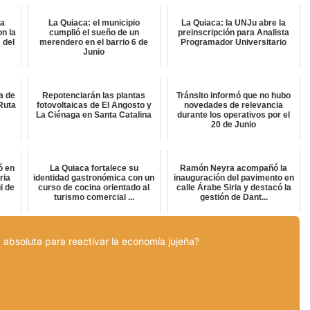
ta
La Quiaca: el municipio
La Quiaca: la UNJu abre la
on la
cumplió el sueño de un
preinscripción para Analista
 del
merendero en el barrio 6 de
Programador Universitario
Junio
a de
Repotenciarán las plantas
Tránsito informó que no hubo
Ruta
fotovoltaicas de El Angosto y
novedades de relevancia
La Ciénaga en Santa Catalina
durante los operativos por el
20 de Junio
ó en
La Quiaca fortalece su
Ramón Neyra acompañó la
ria
identidad gastronómica con un
inauguración del pavimento en
i de
curso de cocina orientado al
calle Árabe Siria y destacó la
turismo comercial ...
gestión de Dant...
 absoluta para reactivar la economía jujeña?