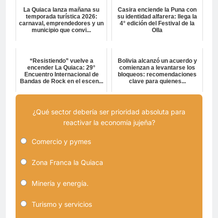
La Quiaca lanza mañana su
Casira enciende la Puna con
temporada turística 2026:
su identidad alfarera: llega la
carnaval, emprendedores y un
4° edición del Festival de la
municipio que convi...
Olla
“Resistiendo” vuelve a
Bolivia alcanzó un acuerdo y
encender La Quiaca: 29°
comienzan a levantarse los
Encuentro Internacional de
bloqueos: recomendaciones
Bandas de Rock en el escen...
clave para quienes...
¿Qué sector debería ser prioridad absoluta para
reactivar la economía jujeña?
Comercio y pymes
Zona Franca la Quiaca
Minería y energía.
Turismo y servicios