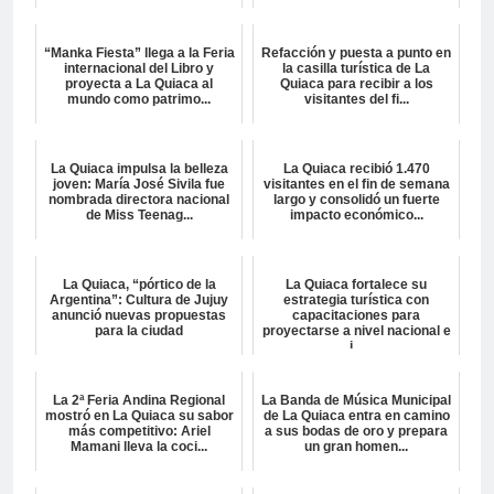
“Manka Fiesta” llega a la Feria
Refacción y puesta a punto en
internacional del Libro y
la casilla turística de La
proyecta a La Quiaca al
Quiaca para recibir a los
mundo como patrimo...
visitantes del fi...
La Quiaca impulsa la belleza
La Quiaca recibió 1.470
joven: María José Sivila fue
visitantes en el fin de semana
nombrada directora nacional
largo y consolidó un fuerte
de Miss Teenag...
impacto económico...
La Quiaca, “pórtico de la
La Quiaca fortalece su
Argentina”: Cultura de Jujuy
estrategia turística con
anunció nuevas propuestas
capacitaciones para
para la ciudad
proyectarse a nivel nacional e
i...
La 2ª Feria Andina Regional
La Banda de Música Municipal
mostró en La Quiaca su sabor
de La Quiaca entra en camino
más competitivo: Ariel
a sus bodas de oro y prepara
Mamani lleva la coci...
un gran homen...