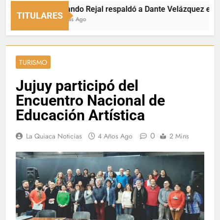
Fernando Rejal respaldó a Dante Velázquez en el Se
TITULARES
16 Horas Ago
TURISMO
Jujuy participó del
Encuentro Nacional de
Educación Artística
0
La Quiaca Noticias
4 Años Ago
2 Mins