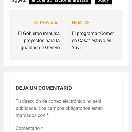
Tagged:
encuentro nacional artistas
Jujuy
Previous:
Next:
Navegación
de
El Gobierno impulsa
El programa “Comer
proyectos para la
en Casa” estuvo en
entradas
Igualdad de Género
Yavi
DEJA UN COMENTARIO
Tu dirección de correo electrónico no será
publicada.
Los campos obligatorios están
marcados con
*
Comentario
*