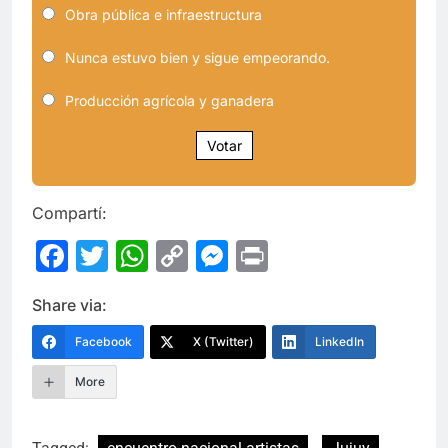
Obra pública e infraestructura
Nunca estuvo bien y sigue empeorando.
Producción agrícola y ganadera
Votar
Compartí:
Facebook
Twitter
WhatsApp
Copy
Messenger
Print
Link
Share via:
Facebook
X (Twitter)
LinkedIn
More