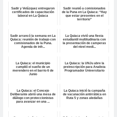
Sadir y Velázquez entregaron
Sadir reunió a comisionados
certificados de capacitación
de la Puna en La Quiaca: “Hay
laboral en La Quiaca
que estar presentes en el
territorio”
Sadir arrancó la semana en La
La Quiaca vivió una fiesta
Quiaca: reunión de trabajo con
estudiantil multitudinaria con
comisionados de la Puna.
la presentación de camperas
Agenda de infr...
del nivel medi...
La Quiaca: el municipio
La Quiaca: la UNJu abre la
cumplió el sueño de un
preinscripción para Analista
merendero en el barrio 6 de
Programador Universitario
Junio
La Quiaca: el Concejo
La Quiaca inició la campaña
Deliberante abrió una mesa de
de vacunación antirrábica en
diálogo con proteccionistas
Ruta 5 y zonas aledañas
para avanzar en una ...