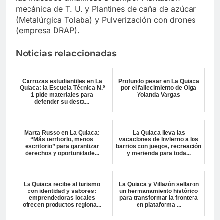
mecánica de T. U. y Plantines de caña de azúcar
(Metalúrgica Tolaba) y Pulverización con drones
(empresa DRAP).
Noticias relaccionadas
Carrozas estudiantiles en La
Profundo pesar en La Quiaca
Quiaca: la Escuela Técnica N.º
por el fallecimiento de Olga
1 pide materiales para
Yolanda Vargas
defender su desta...
Marta Russo en La Quiaca:
La Quiaca lleva las
“Más territorio, menos
vacaciones de invierno a los
escritorio” para garantizar
barrios con juegos, recreación
derechos y oportunidade...
y merienda para toda...
La Quiaca recibe al turismo
La Quiaca y Villazón sellaron
con identidad y sabores:
un hermanamiento histórico
emprendedoras locales
para transformar la frontera
ofrecen productos regiona...
en plataforma ...