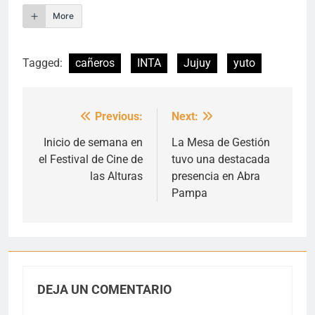
More
Tagged:
cañeros
INTA
Jujuy
yuto
Previous:
Next:
Navegación
de
Inicio de semana en
La Mesa de Gestión
el Festival de Cine de
tuvo una destacada
entradas
las Alturas
presencia en Abra
Pampa
DEJA UN COMENTARIO