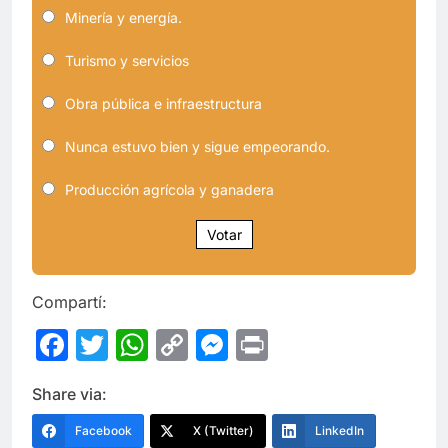
Minería y energía.
Turismo y servicios
Obra pública e infraestructura
Nunca estuvo bien y sigue empeorando.
Producción agrícola y ganadera
Votar
Compartí:
Facebook
Twitter
WhatsApp
Copy
Messenger
Print
Link
Share via:
Facebook
X (Twitter)
LinkedIn