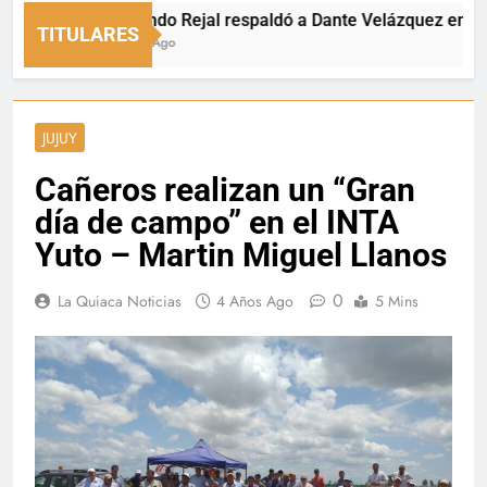
Fernando Rejal respaldó a Dante Velázquez en el Sena
TITULARES
3 Horas Ago
JUJUY
Cañeros realizan un “Gran
día de campo” en el INTA
Yuto – Martin Miguel Llanos
0
La Quiaca Noticias
4 Años Ago
5 Mins