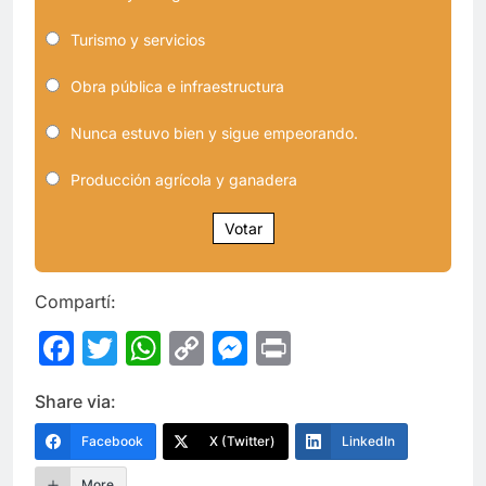
Turismo y servicios
Obra pública e infraestructura
Nunca estuvo bien y sigue empeorando.
Producción agrícola y ganadera
Votar
Compartí:
Facebook
Twitter
WhatsApp
Copy
Messenger
Print
Link
Share via:
Facebook
X (Twitter)
LinkedIn
More