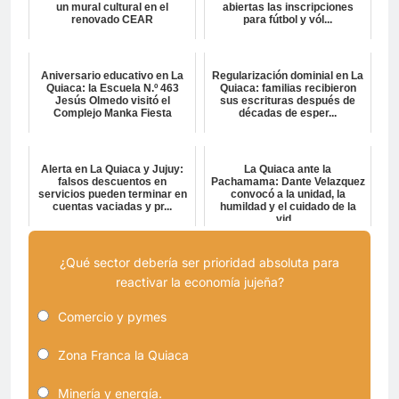
un mural cultural en el
abiertas las inscripciones
renovado CEAR
para fútbol y vól...
Aniversario educativo en La
Regularización dominial en La
Quiaca: la Escuela N.º 463
Quiaca: familias recibieron
Jesús Olmedo visitó el
sus escrituras después de
Complejo Manka Fiesta
décadas de esper...
Alerta en La Quiaca y Jujuy:
La Quiaca ante la
falsos descuentos en
Pachamama: Dante Velazquez
servicios pueden terminar en
convocó a la unidad, la
cuentas vaciadas y pr...
humildad y el cuidado de la
vid...
¿Qué sector debería ser prioridad absoluta para
reactivar la economía jujeña?
Comercio y pymes
Zona Franca la Quiaca
Minería y energía.