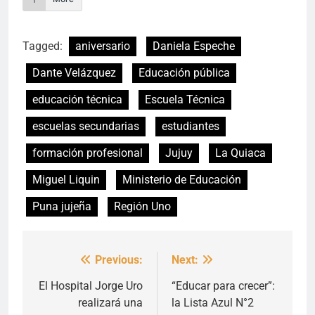
Tagged:
aniversario
Daniela Espeche
Dante Velázquez
Educación pública
educación técnica
Escuela Técnica
escuelas secundarias
estudiantes
formación profesional
Jujuy
La Quiaca
Miguel Liquin
Ministerio de Educación
Puna jujeña
Región Uno
Previous:
Next:
Navegación
de
El Hospital Jorge Uro
“Educar para crecer”:
realizará una
la Lista Azul N°2
entradas