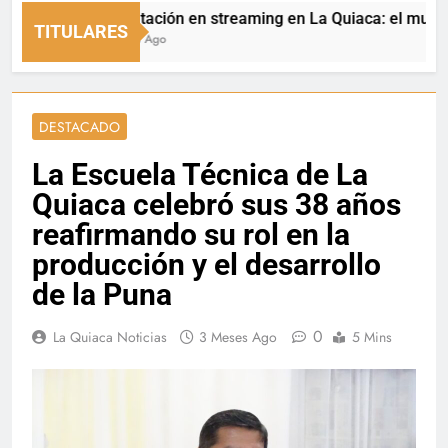
Capacitación en streaming en La Quiaca: el municipio ab
TITULARES
14 Horas Ago
DESTACADO
La Escuela Técnica de La
Quiaca celebró sus 38 años
reafirmando su rol en la
producción y el desarrollo
de la Puna
0
La Quiaca Noticias
3 Meses Ago
5 Mins