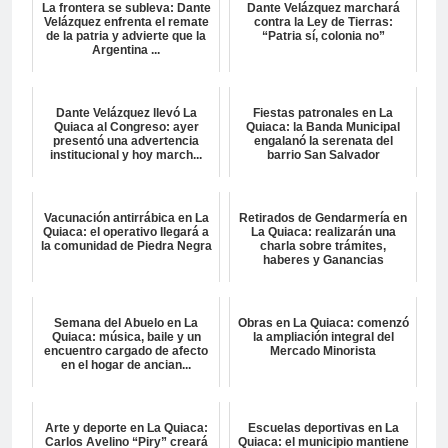
La frontera se subleva: Dante
Dante Velázquez marchará
Velázquez enfrenta el remate
contra la Ley de Tierras:
de la patria y advierte que la
“Patria sí, colonia no”
Argentina ...
Dante Velázquez llevó La
Fiestas patronales en La
Quiaca al Congreso: ayer
Quiaca: la Banda Municipal
presentó una advertencia
engalanó la serenata del
institucional y hoy march...
barrio San Salvador
Vacunación antirrábica en La
Retirados de Gendarmería en
Quiaca: el operativo llegará a
La Quiaca: realizarán una
la comunidad de Piedra Negra
charla sobre trámites,
haberes y Ganancias
Semana del Abuelo en La
Obras en La Quiaca: comenzó
Quiaca: música, baile y un
la ampliación integral del
encuentro cargado de afecto
Mercado Minorista
en el hogar de ancian...
Arte y deporte en La Quiaca:
Escuelas deportivas en La
Carlos Avelino “Piry” creará
Quiaca: el municipio mantiene