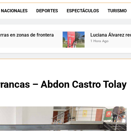
NACIONALES
DEPORTES
ESPECTÁCULOS
TURISMO
Día del Niño en La Quiaca: el municipio prepara una gran celebrac
Natación inclusiva en La Quiaca: Celia Zenteno destacó el crecimi
Luciana Álvarez recibió el Premio San Salvad
1 Hora Ago
rrancas – Abdon Castro Tolay