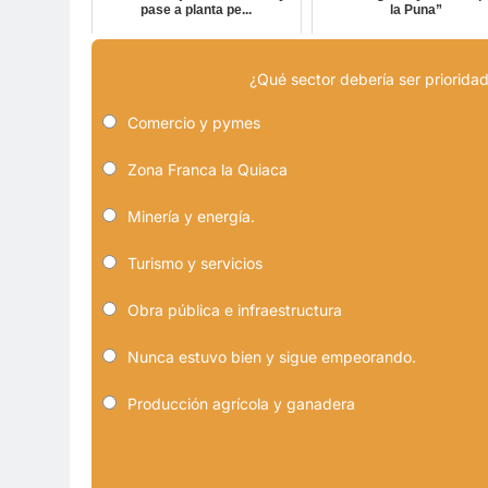
pase a planta pe...
la Puna”
¿Qué sector debería ser prioridad
Comercio y pymes
Zona Franca la Quiaca
Minería y energía.
Turismo y servicios
Obra pública e infraestructura
Nunca estuvo bien y sigue empeorando.
Producción agrícola y ganadera