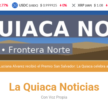
$ 0.999925
0%
XRP
$ 1.08
3.87%
Solana
(XRP)
(SOL)
Natación inclusiva en La Quiaca: Celia Zenteno destacó el crecimi
La Quiaca defendió la soberanía nacional: el municipio rechazó la
Luciana Álvarez recibió el Premio San Salvador: La Quiaca celebra 
Día del Niño en La Quiaca: el municipio prepara una gran celebrac
La Quiaca Noticias
Natación inclusiva en La Quiaca: Celia Zenteno destacó el crecimi
La Quiaca defendió la soberanía nacional: el municipio rechazó la
Con Voz Propia
Luciana Álvarez recibió el Premio San Salvador: La Quiaca celebra 