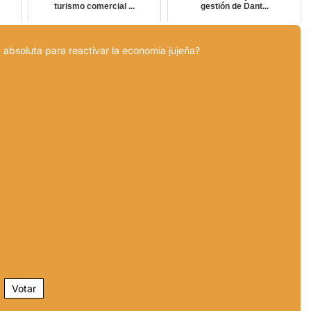
turismo comercial ...
gestión de Dant...
 absoluta para reactivar la economía jujeña?
Votar