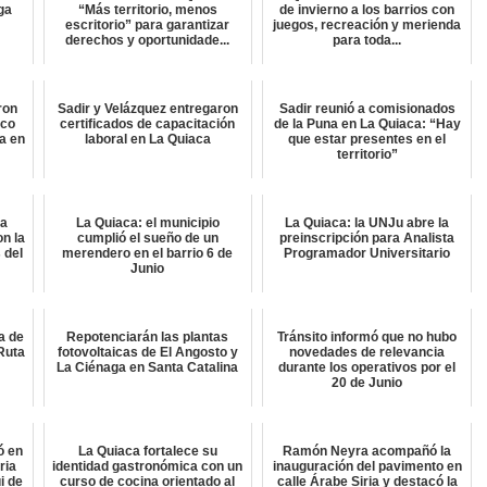
lga
“Más territorio, menos
de invierno a los barrios con
escritorio” para garantizar
juegos, recreación y merienda
derechos y oportunidade...
para toda...
ron
Sadir y Velázquez entregaron
Sadir reunió a comisionados
ico
certificados de capacitación
de la Puna en La Quiaca: “Hay
a en
laboral en La Quiaca
que estar presentes en el
territorio”
ta
La Quiaca: el municipio
La Quiaca: la UNJu abre la
on la
cumplió el sueño de un
preinscripción para Analista
 del
merendero en el barrio 6 de
Programador Universitario
Junio
a de
Repotenciarán las plantas
Tránsito informó que no hubo
Ruta
fotovoltaicas de El Angosto y
novedades de relevancia
La Ciénaga en Santa Catalina
durante los operativos por el
20 de Junio
ó en
La Quiaca fortalece su
Ramón Neyra acompañó la
ria
identidad gastronómica con un
inauguración del pavimento en
i de
curso de cocina orientado al
calle Árabe Siria y destacó la