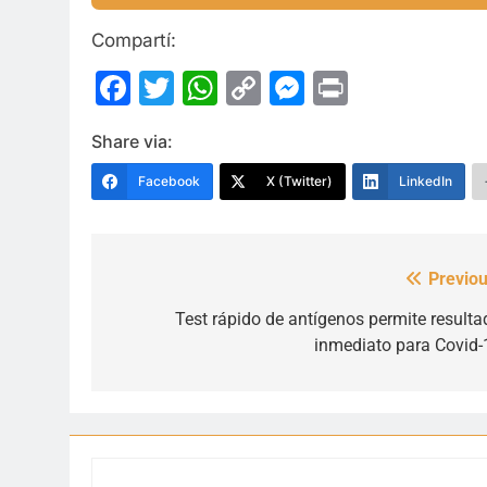
Compartí:
Facebook
Twitter
WhatsApp
Copy
Messenge
Print
Link
Share via:
Facebook
X (Twitter)
LinkedIn
Previou
Navegación
de
Test rápido de antígenos permite resulta
inmediato para Covid-
entradas