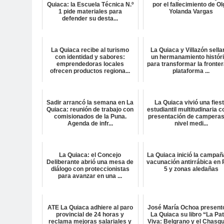
Quiaca: la Escuela Técnica N.º
por el fallecimiento de O
1 pide materiales para
Yolanda Vargas
defender su desta...
La Quiaca recibe al turismo
La Quiaca y Villazón sella
con identidad y sabores:
un hermanamiento histór
emprendedoras locales
para transformar la fronter
ofrecen productos regiona...
plataforma ...
Sadir arrancó la semana en La
La Quiaca vivió una fies
Quiaca: reunión de trabajo con
estudiantil multitudinaria c
comisionados de la Puna.
presentación de camperas
Agenda de infr...
nivel medi...
La Quiaca: el Concejo
La Quiaca inició la campañ
Deliberante abrió una mesa de
vacunación antirrábica en 
diálogo con proteccionistas
5 y zonas aledañas
para avanzar en una ...
ATE La Quiaca adhiere al paro
José María Ochoa present
provincial de 24 horas y
La Quiaca su libro “La Pat
reclama mejoras salariales y
Viva: Belgrano y el Chasqu