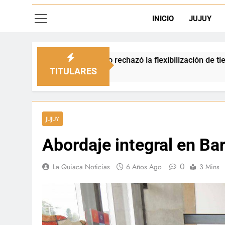
INICIO
JUJUY
ipio rechazó la flexibilización de tierras en zonas de frontera
TITULARES
JUJUY
Abordaje integral en Ba
0
La Quiaca Noticias
6 Años Ago
3 Mins