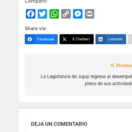
Compartí:
Facebook
Twitter
WhatsApp
Copy
Messenge
Print
Link
Share via:
Facebook
X (Twitter)
LinkedIn
Previou
Navegación
de
La Legislatura de Jujuy regresa al desempe
pleno de sus actividad
entradas
DEJA UN COMENTARIO