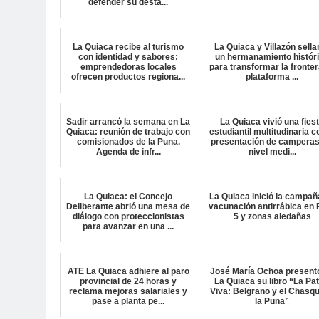
defender su desta...
La Quiaca recibe al turismo
La Quiaca y Villazón sella
con identidad y sabores:
un hermanamiento histór
emprendedoras locales
para transformar la fronter
ofrecen productos regiona...
plataforma ...
Sadir arrancó la semana en La
La Quiaca vivió una fies
Quiaca: reunión de trabajo con
estudiantil multitudinaria c
comisionados de la Puna.
presentación de camperas
Agenda de infr...
nivel medi...
La Quiaca: el Concejo
La Quiaca inició la campañ
Deliberante abrió una mesa de
vacunación antirrábica en 
diálogo con proteccionistas
5 y zonas aledañas
para avanzar en una ...
ATE La Quiaca adhiere al paro
José María Ochoa present
provincial de 24 horas y
La Quiaca su libro “La Pat
reclama mejoras salariales y
Viva: Belgrano y el Chasqu
pase a planta pe...
la Puna”