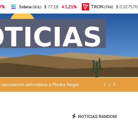
5.21%
TRON
$ 0.327570
0.95%
Lido Staked Eth
(TRX)
Ley de Tierras: “Patria sí, colonia no”
eremos que se venda nuestra frontera”
 vacunación antirrábica a Piedra Negra
atria y advierte que la Argentina no se
vende
Ley de Tierras: “Patria sí, colonia no”
eremos que se venda nuestra frontera”
NOTICIAS RANDOM
 vacunación antirrábica a Piedra Negra