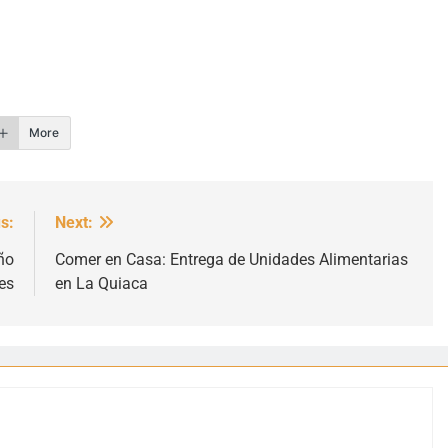
r
More
s:
Next:
ño
Comer en Casa: Entrega de Unidades Alimentarias
es
en La Quiaca