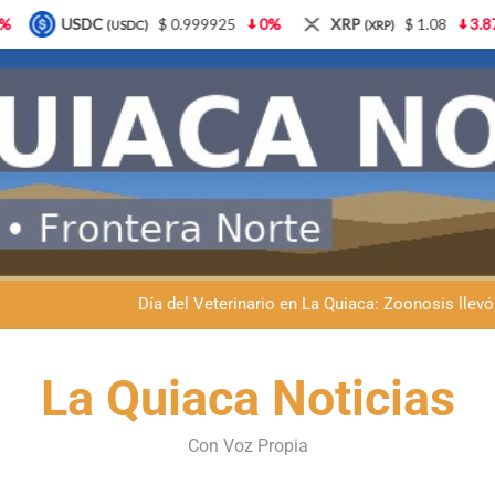
25
0%
XRP
$ 1.08
3.87%
Solana
$ 77.18
(XRP)
(SOL)
Dante Velázquez marchará contra la 
Fernando Rejal respaldó a Dante Velázquez en el Senado: “No qu
Día del Veterinario en La Quiaca: Zoonosis llevó
La frontera se subleva: Dante Velázquez enfrenta el remate de la p
Dante Velázquez marchará contra la 
La Quiaca Noticias
Fernando Rejal respaldó a Dante Velázquez en el Senado: “No qu
Con Voz Propia
Día del Veterinario en La Quiaca: Zoonosis llevó