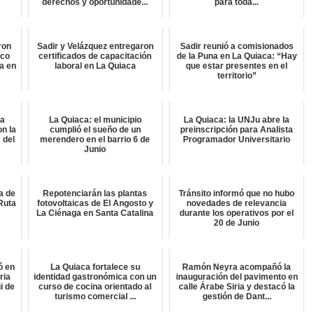
derechos y oportunidade...
para toda...
ron
Sadir y Velázquez entregaron
Sadir reunió a comisionados
ico
certificados de capacitación
de la Puna en La Quiaca: “Hay
a en
laboral en La Quiaca
que estar presentes en el
territorio”
ta
La Quiaca: el municipio
La Quiaca: la UNJu abre la
on la
cumplió el sueño de un
preinscripción para Analista
 del
merendero en el barrio 6 de
Programador Universitario
Junio
a de
Repotenciarán las plantas
Tránsito informó que no hubo
Ruta
fotovoltaicas de El Angosto y
novedades de relevancia
La Ciénaga en Santa Catalina
durante los operativos por el
20 de Junio
ó en
La Quiaca fortalece su
Ramón Neyra acompañó la
ria
identidad gastronómica con un
inauguración del pavimento en
i de
curso de cocina orientado al
calle Árabe Siria y destacó la
turismo comercial ...
gestión de Dant...