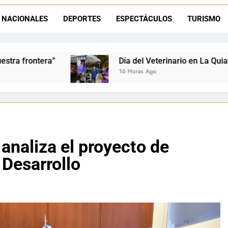
La frontera se subleva: Dante Velázquez enfrenta el remate de la p
NACIONALES
DEPORTES
ESPECTÁCULOS
TURISMO
Dante Velázquez marchará contra la 
Día del Veterinario en La Quiaca: Zoonosis llevó vacunación 
16 Horas Ago
analiza el proyecto de
 Desarrollo