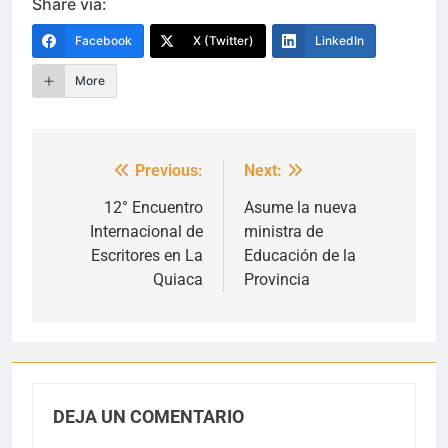
Share via:
Facebook
X (Twitter)
LinkedIn
More
Previous:
Next:
Navegación
de
12° Encuentro
Asume la nueva
Internacional de
ministra de
entradas
Escritores en La
Educación de la
Quiaca
Provincia
DEJA UN COMENTARIO