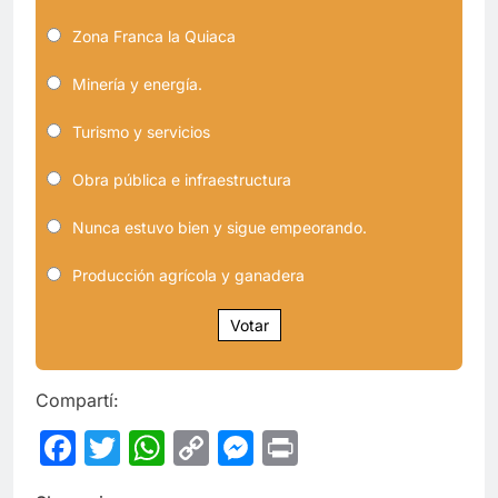
Zona Franca la Quiaca
Minería y energía.
Turismo y servicios
Obra pública e infraestructura
Nunca estuvo bien y sigue empeorando.
Producción agrícola y ganadera
Votar
Compartí:
Facebook
Twitter
WhatsApp
Copy
Messenger
Print
Link