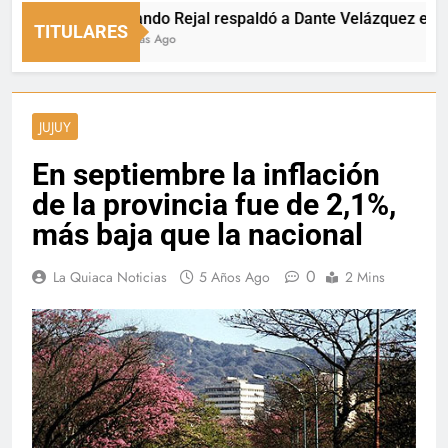
Fernando Rejal respaldó a Dante Velázquez en el Sen
TITULARES
10 Horas Ago
JUJUY
En septiembre la inflación
de la provincia fue de 2,1%,
más baja que la nacional
0
La Quiaca Noticias
5 Años Ago
2 Mins