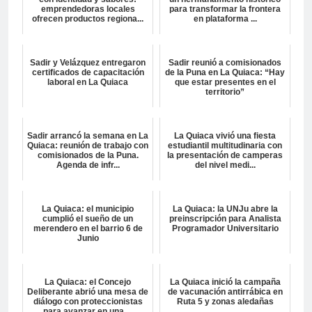
emprendedoras locales
para transformar la frontera
ofrecen productos regiona...
en plataforma ...
Sadir y Velázquez entregaron
Sadir reunió a comisionados
certificados de capacitación
de la Puna en La Quiaca: “Hay
laboral en La Quiaca
que estar presentes en el
territorio”
Sadir arrancó la semana en La
La Quiaca vivió una fiesta
Quiaca: reunión de trabajo con
estudiantil multitudinaria con
comisionados de la Puna.
la presentación de camperas
Agenda de infr...
del nivel medi...
La Quiaca: el municipio
La Quiaca: la UNJu abre la
cumplió el sueño de un
preinscripción para Analista
merendero en el barrio 6 de
Programador Universitario
Junio
La Quiaca: el Concejo
La Quiaca inició la campaña
Deliberante abrió una mesa de
de vacunación antirrábica en
diálogo con proteccionistas
Ruta 5 y zonas aledañas
para avanzar en una ...