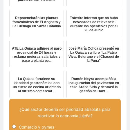
Repotenciarán las plantas
Tránsito informó que no hubo
fotovoltaicas de El Angosto y
novedades de relevancia
La Ciénaga en Santa Catalina
durante los operativos por el
20 de Junio
ATE La Quiaca adhiere al paro
José María Ochoa presentó en
provincial de 24 horas y
La Quiaca su libro “La Patria
reclama mejoras salariales y
Viva: Belgrano y el Chasqui de
pase a planta pe...
la Puna”
La Quiaca fortalece su
Ramón Neyra acompañó la
identidad gastronómica con
inauguración del pavimento en
un curso de cocina orientado
calle Árabe Siria y destacó la
al turismo comercial ...
gestión de Dant...
¿Qué sector debería ser prioridad absoluta para
reactivar la economía jujeña?
Comercio y pymes