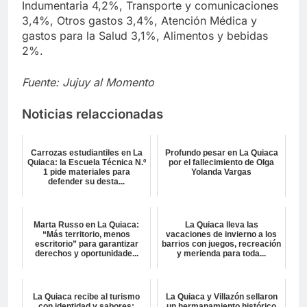
Indumentaria 4,2%, Transporte y comunicaciones
3,4%, Otros gastos 3,4%, Atención Médica y
gastos para la Salud 3,1%, Alimentos y bebidas
2%.
Fuente: Jujuy al Momento
Noticias relaccionadas
Carrozas estudiantiles en La
Profundo pesar en La Quiaca
Quiaca: la Escuela Técnica N.º
por el fallecimiento de Olga
1 pide materiales para
Yolanda Vargas
defender su desta...
Marta Russo en La Quiaca:
La Quiaca lleva las
“Más territorio, menos
vacaciones de invierno a los
escritorio” para garantizar
barrios con juegos, recreación
derechos y oportunidade...
y merienda para toda...
La Quiaca recibe al turismo
La Quiaca y Villazón sellaron
con identidad y sabores:
un hermanamiento histórico