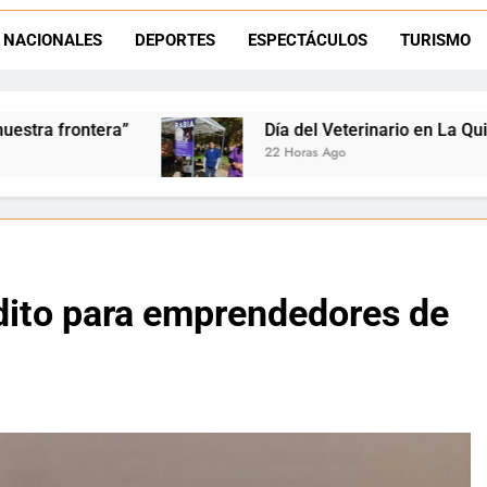
La frontera se subleva: Dante Velázquez enfrenta el remate de la p
NACIONALES
DEPORTES
ESPECTÁCULOS
TURISMO
Dante Velázquez marchará contra la 
Día del Veterinario en La Quiaca: Zoonosis llevó vacunac
22 Horas Ago
édito para emprendedores de