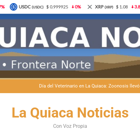
99925
0%
XRP
$ 1.08
3.87%
Solana
$ 77.
(XRP)
(SOL)
Dante Velázquez marchará contra la 
Fernando Rejal respaldó a Dante Velázquez en el Senado: “No qu
Día del Veterinario en La Quiaca: Zoonosis llevó
La frontera se subleva: Dante Velázquez enfrenta el remate de la p
Dante Velázquez marchará contra la 
La Quiaca Noticias
Fernando Rejal respaldó a Dante Velázquez en el Senado: “No qu
Con Voz Propia
Día del Veterinario en La Quiaca: Zoonosis llevó