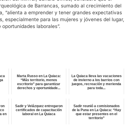
rqueológica de Barrancas, sumado al crecimiento del
una, “alienta a emprender y tener grandes expectativas
, especialmente para las mujeres y jóvenes del lugar,
 oportunidades laborales”.
aca
Marta Russo en La Quiaca:
La Quiaca lleva las vacaciones
lga
“Más territorio, menos
de invierno a los barrios con
escritorio” para garantizar
juegos, recreación y merienda
derechos y oportunidade...
para toda...
ron
Sadir y Velázquez entregaron
Sadir reunió a comisionados
ico
certificados de capacitación
de la Puna en La Quiaca: “Hay
a en
laboral en La Quiaca
que estar presentes en el
territorio”