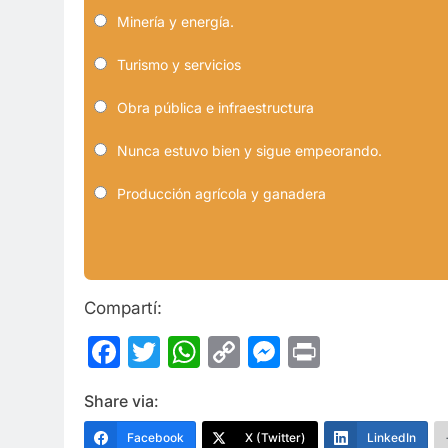
Minería y energía.
Turismo y servicios
Obra pública e infraestructura
Nunca estuvo bien y sigue empeorando.
Producción agrícola y ganadera
Compartí:
Facebook
Twitter
WhatsApp
Copy
Messenge
Print
Link
Share via:
Facebook
X (Twitter)
LinkedIn