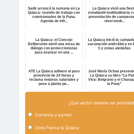
Sadir arrancó la semana en La
La Quiaca vivió una fies
Quiaca: reunión de trabajo con
estudiantil multitudinaria c
comisionados de la Puna.
presentación de camperas
Agenda de infr...
nivel medi...
La Quiaca: el Concejo
La Quiaca inició la campañ
Deliberante abrió una mesa de
vacunación antirrábica en 
diálogo con proteccionistas
5 y zonas aledañas
para avanzar en una ...
ATE La Quiaca adhiere al paro
José María Ochoa present
provincial de 24 horas y
La Quiaca su libro “La Pat
reclama mejoras salariales y
Viva: Belgrano y el Chasqu
pase a planta pe...
la Puna”
¿Qué sector debería ser prioridad
Comercio y pymes
Zona Franca la Quiaca