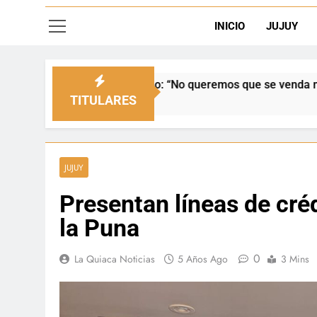
INICIO
JUJUY
ado: “No queremos que se venda nuestra frontera”
TITULARES
JUJUY
Presentan líneas de cr
la Puna
0
La Quiaca Noticias
5 Años Ago
3 Mins