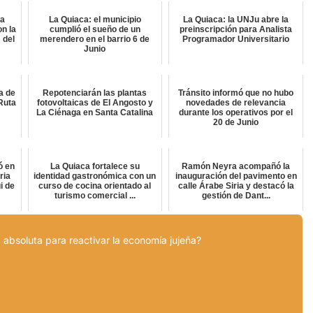
ta
La Quiaca: el municipio
La Quiaca: la UNJu abre la
on la
cumplió el sueño de un
preinscripción para Analista
 del
merendero en el barrio 6 de
Programador Universitario
Junio
a de
Repotenciarán las plantas
Tránsito informó que no hubo
Ruta
fotovoltaicas de El Angosto y
novedades de relevancia
La Ciénaga en Santa Catalina
durante los operativos por el
20 de Junio
ó en
La Quiaca fortalece su
Ramón Neyra acompañó la
ria
identidad gastronómica con un
inauguración del pavimento en
i de
curso de cocina orientado al
calle Árabe Siria y destacó la
turismo comercial ...
gestión de Dant...
 absoluta para reactivar la economía jujeña?