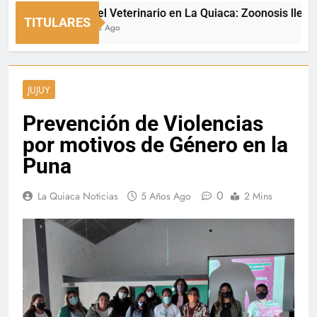
Día del Veterinario en La Quiaca: Zoonosis llevó vacu
TITULARES
3 Horas Ago
JUJUY
Prevención de Violencias
por motivos de Género en la
Puna
0
La Quiaca Noticias
5 Años Ago
2 Mins