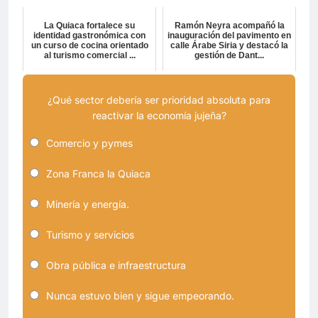
La Quiaca fortalece su
Ramón Neyra acompañó la
identidad gastronómica con
inauguración del pavimento en
un curso de cocina orientado
calle Árabe Siria y destacó la
al turismo comercial ...
gestión de Dant...
¿Qué sector debería ser prioridad absoluta para
reactivar la economía jujeña?
Comercio y pymes
Zona Franca la Quiaca
Minería y energía.
Turismo y servicios
Obra pública e infraestructura
Nunca estuvo bien y sigue empeorando.