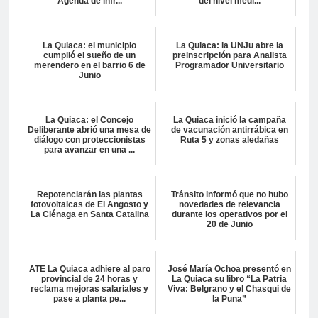
Agenda de infr...
del nivel medi...
La Quiaca: el municipio
La Quiaca: la UNJu abre la
cumplió el sueño de un
preinscripción para Analista
merendero en el barrio 6 de
Programador Universitario
Junio
La Quiaca: el Concejo
La Quiaca inició la campaña
Deliberante abrió una mesa de
de vacunación antirrábica en
diálogo con proteccionistas
Ruta 5 y zonas aledañas
para avanzar en una ...
Repotenciarán las plantas
Tránsito informó que no hubo
fotovoltaicas de El Angosto y
novedades de relevancia
La Ciénaga en Santa Catalina
durante los operativos por el
20 de Junio
ATE La Quiaca adhiere al paro
José María Ochoa presentó en
provincial de 24 horas y
La Quiaca su libro “La Patria
reclama mejoras salariales y
Viva: Belgrano y el Chasqui de
pase a planta pe...
la Puna”