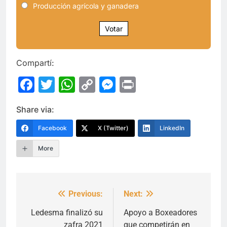
Producción agrícola y ganadera
Votar
Compartí:
Facebook
Twitter
WhatsApp
Copy
Messenger
Print
Link
Share via:
Facebook
X (Twitter)
LinkedIn
More
Previous:
Next:
Navegación
de
Ledesma finalizó su
Apoyo a Boxeadores
zafra 2021
que competirán en