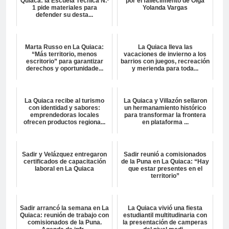
Quiaca: la Escuela Técnica N.º
por el fallecimiento de Olga
1 pide materiales para
Yolanda Vargas
defender su desta...
Marta Russo en La Quiaca:
La Quiaca lleva las
“Más territorio, menos
vacaciones de invierno a los
escritorio” para garantizar
barrios con juegos, recreación
derechos y oportunidade...
y merienda para toda...
La Quiaca recibe al turismo
La Quiaca y Villazón sellaron
con identidad y sabores:
un hermanamiento histórico
emprendedoras locales
para transformar la frontera
ofrecen productos regiona...
en plataforma ...
Sadir y Velázquez entregaron
Sadir reunió a comisionados
certificados de capacitación
de la Puna en La Quiaca: “Hay
laboral en La Quiaca
que estar presentes en el
territorio”
Sadir arrancó la semana en La
La Quiaca vivió una fiesta
Quiaca: reunión de trabajo con
estudiantil multitudinaria con
comisionados de la Puna.
la presentación de camperas