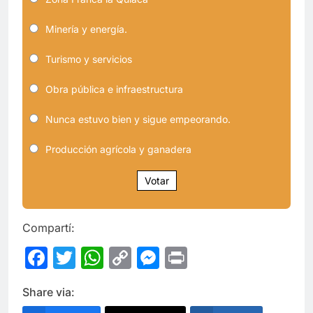
Minería y energía.
Turismo y servicios
Obra pública e infraestructura
Nunca estuvo bien y sigue empeorando.
Producción agrícola y ganadera
Votar
Compartí:
Facebook
Twitter
WhatsApp
Copy
Messenger
Print
Link
Share via: