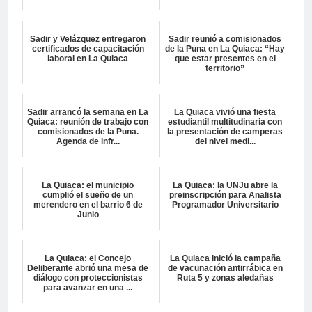
Sadir y Velázquez entregaron
Sadir reunió a comisionados
certificados de capacitación
de la Puna en La Quiaca: “Hay
laboral en La Quiaca
que estar presentes en el
territorio”
Sadir arrancó la semana en La
La Quiaca vivió una fiesta
Quiaca: reunión de trabajo con
estudiantil multitudinaria con
comisionados de la Puna.
la presentación de camperas
Agenda de infr...
del nivel medi...
La Quiaca: el municipio
La Quiaca: la UNJu abre la
cumplió el sueño de un
preinscripción para Analista
merendero en el barrio 6 de
Programador Universitario
Junio
La Quiaca: el Concejo
La Quiaca inició la campaña
Deliberante abrió una mesa de
de vacunación antirrábica en
diálogo con proteccionistas
Ruta 5 y zonas aledañas
para avanzar en una ...