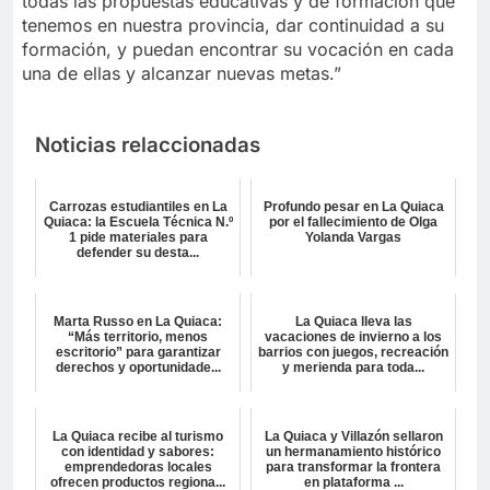
todas las propuestas educativas y de formación que
tenemos en nuestra provincia, dar continuidad a su
formación, y puedan encontrar su vocación en cada
una de ellas y alcanzar nuevas metas.”
Noticias relaccionadas
Carrozas estudiantiles en La
Profundo pesar en La Quiaca
Quiaca: la Escuela Técnica N.º
por el fallecimiento de Olga
1 pide materiales para
Yolanda Vargas
defender su desta...
Marta Russo en La Quiaca:
La Quiaca lleva las
“Más territorio, menos
vacaciones de invierno a los
escritorio” para garantizar
barrios con juegos, recreación
derechos y oportunidade...
y merienda para toda...
La Quiaca recibe al turismo
La Quiaca y Villazón sellaron
con identidad y sabores:
un hermanamiento histórico
emprendedoras locales
para transformar la frontera
ofrecen productos regiona...
en plataforma ...