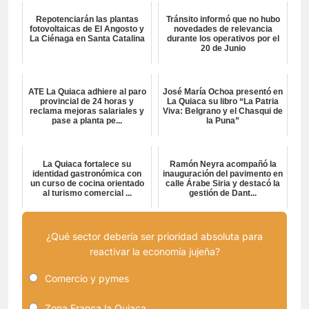
Repotenciarán las plantas
Tránsito informó que no hubo
fotovoltaicas de El Angosto y
novedades de relevancia
La Ciénaga en Santa Catalina
durante los operativos por el
20 de Junio
ATE La Quiaca adhiere al paro
José María Ochoa presentó en
provincial de 24 horas y
La Quiaca su libro “La Patria
reclama mejoras salariales y
Viva: Belgrano y el Chasqui de
pase a planta pe...
la Puna”
La Quiaca fortalece su
Ramón Neyra acompañó la
identidad gastronómica con
inauguración del pavimento en
un curso de cocina orientado
calle Árabe Siria y destacó la
al turismo comercial ...
gestión de Dant...
¿Qué sector debería ser prioridad absoluta para
reactivar la economía jujeña?
Comercio y pymes
Zona Franca la Quiaca