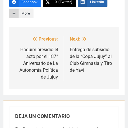
Facebook
X (Twitter)
LinkedIn
More
Previous:
Next:
Navegación
de
Haquim presidió el
Entrega de subsidio
acto por el 187°
de la “Copa Jujuy” al
entradas
Aniversario de La
Club Gimnasia y Tiro
Autonomía Política
de Yavi
de Jujuy
DEJA UN COMENTARIO