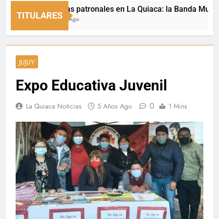
Fiestas patronales en La Quiaca: la Banda Municipal 
TITULARES
1 Hora Ago
JUJUY
Expo Educativa Juvenil
0
La Quiaca Noticias
5 Años Ago
1 Mins