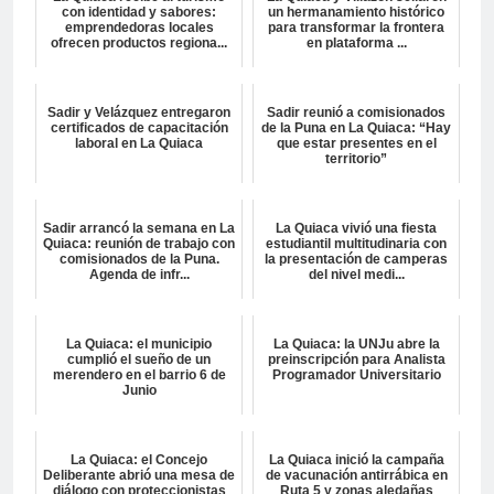
con identidad y sabores:
un hermanamiento histórico
emprendedoras locales
para transformar la frontera
ofrecen productos regiona...
en plataforma ...
Sadir y Velázquez entregaron
Sadir reunió a comisionados
certificados de capacitación
de la Puna en La Quiaca: “Hay
laboral en La Quiaca
que estar presentes en el
territorio”
Sadir arrancó la semana en La
La Quiaca vivió una fiesta
Quiaca: reunión de trabajo con
estudiantil multitudinaria con
comisionados de la Puna.
la presentación de camperas
Agenda de infr...
del nivel medi...
La Quiaca: el municipio
La Quiaca: la UNJu abre la
cumplió el sueño de un
preinscripción para Analista
merendero en el barrio 6 de
Programador Universitario
Junio
La Quiaca: el Concejo
La Quiaca inició la campaña
Deliberante abrió una mesa de
de vacunación antirrábica en
diálogo con proteccionistas
Ruta 5 y zonas aledañas