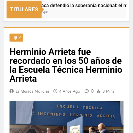
La Quiaca defendió la soberanía nacional: el municipio re
TITULARES
6 Horas Ago
JUJUY
Herminio Arrieta fue
recordado en los 50 años de
la Escuela Técnica Herminio
Arrieta
0
La Quiaca Noticias
4 Años Ago
3 Mins