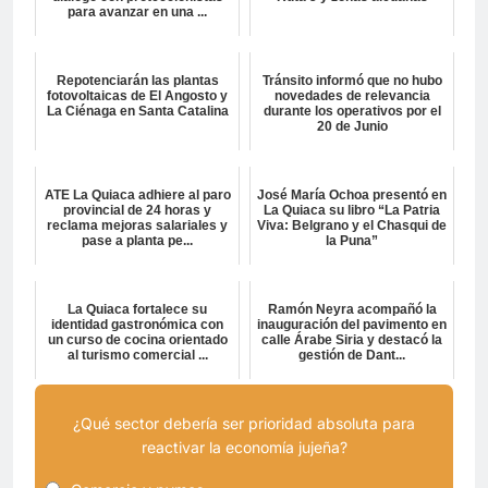
para avanzar en una ...
Repotenciarán las plantas
Tránsito informó que no hubo
fotovoltaicas de El Angosto y
novedades de relevancia
La Ciénaga en Santa Catalina
durante los operativos por el
20 de Junio
ATE La Quiaca adhiere al paro
José María Ochoa presentó en
provincial de 24 horas y
La Quiaca su libro “La Patria
reclama mejoras salariales y
Viva: Belgrano y el Chasqui de
pase a planta pe...
la Puna”
La Quiaca fortalece su
Ramón Neyra acompañó la
identidad gastronómica con
inauguración del pavimento en
un curso de cocina orientado
calle Árabe Siria y destacó la
al turismo comercial ...
gestión de Dant...
¿Qué sector debería ser prioridad absoluta para
reactivar la economía jujeña?