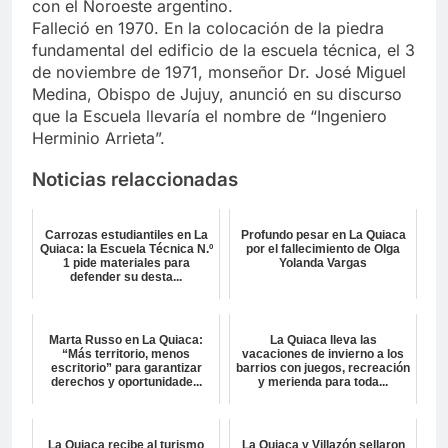
con el Noroeste argentino.
Falleció en 1970. En la colocación de la piedra
fundamental del edificio de la escuela técnica, el 3
de noviembre de 1971, monseñor Dr. José Miguel
Medina, Obispo de Jujuy, anunció en su discurso
que la Escuela llevaría el nombre de “Ingeniero
Herminio Arrieta”.
Noticias relaccionadas
Carrozas estudiantiles en La
Profundo pesar en La Quiaca
Quiaca: la Escuela Técnica N.º
por el fallecimiento de Olga
1 pide materiales para
Yolanda Vargas
defender su desta...
Marta Russo en La Quiaca:
La Quiaca lleva las
“Más territorio, menos
vacaciones de invierno a los
escritorio” para garantizar
barrios con juegos, recreación
derechos y oportunidade...
y merienda para toda...
La Quiaca recibe al turismo
La Quiaca y Villazón sellaron