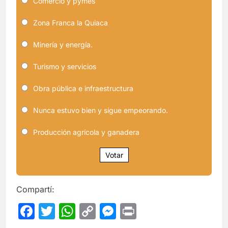
Comercio y pymes
Zona Franca la Quiaca
Minería y energía.
Turismo y servicios
Obra pública e infraestructura
Nunca estuvo bien y sigue empeorando.
Producción agrícola y ganadera
Votar
Compartí:
Facebook
Twitter
WhatsApp
Copy
Messenger
Print
Link