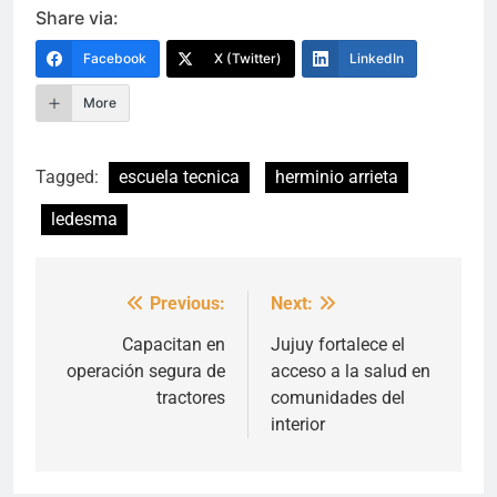
Share via:
Facebook
X (Twitter)
LinkedIn
More
Tagged:
escuela tecnica
herminio arrieta
ledesma
Previous:
Next:
Navegación
de
Capacitan en
Jujuy fortalece el
operación segura de
acceso a la salud en
entradas
tractores
comunidades del
interior