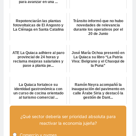
para avanzar en una ...
Repotenciarán las plantas
Tránsito informó que no hubo
fotovoltaicas de El Angosto y
novedades de relevancia
La Ciénaga en Santa Catalina
durante los operativos por el
20 de Junio
ATE La Quiaca adhiere al paro
José María Ochoa presentó en
provincial de 24 horas y
La Quiaca su libro “La Patria
reclama mejoras salariales y
Viva: Belgrano y el Chasqui de
pase a planta pe...
la Puna”
La Quiaca fortalece su
Ramón Neyra acompañó la
identidad gastronómica con
inauguración del pavimento en
un curso de cocina orientado
calle Árabe Siria y destacó la
al turismo comercial ...
gestión de Dant...
¿Qué sector debería ser prioridad absoluta para
reactivar la economía jujeña?
Comercio y pymes