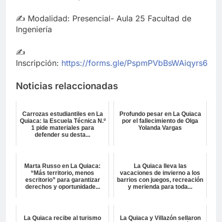
✍ Modalidad: Presencial- Aula 25 Facultad de
Ingeniería
✍
Inscripción:
https://forms.gle/PspmPVbBsWAiqyrs6
Noticias relaccionadas
Carrozas estudiantiles en La
Profundo pesar en La Quiaca
Quiaca: la Escuela Técnica N.º
por el fallecimiento de Olga
1 pide materiales para
Yolanda Vargas
defender su desta...
Marta Russo en La Quiaca:
La Quiaca lleva las
“Más territorio, menos
vacaciones de invierno a los
escritorio” para garantizar
barrios con juegos, recreación
derechos y oportunidade...
y merienda para toda...
La Quiaca recibe al turismo
La Quiaca y Villazón sellaron