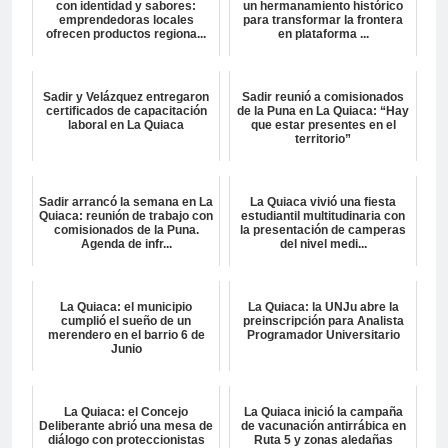
con identidad y sabores:
un hermanamiento histórico
emprendedoras locales
para transformar la frontera
ofrecen productos regiona...
en plataforma ...
Sadir y Velázquez entregaron
Sadir reunió a comisionados
certificados de capacitación
de la Puna en La Quiaca: “Hay
laboral en La Quiaca
que estar presentes en el
territorio”
Sadir arrancó la semana en La
La Quiaca vivió una fiesta
Quiaca: reunión de trabajo con
estudiantil multitudinaria con
comisionados de la Puna.
la presentación de camperas
Agenda de infr...
del nivel medi...
La Quiaca: el municipio
La Quiaca: la UNJu abre la
cumplió el sueño de un
preinscripción para Analista
merendero en el barrio 6 de
Programador Universitario
Junio
La Quiaca: el Concejo
La Quiaca inició la campaña
Deliberante abrió una mesa de
de vacunación antirrábica en
diálogo con proteccionistas
Ruta 5 y zonas aledañas