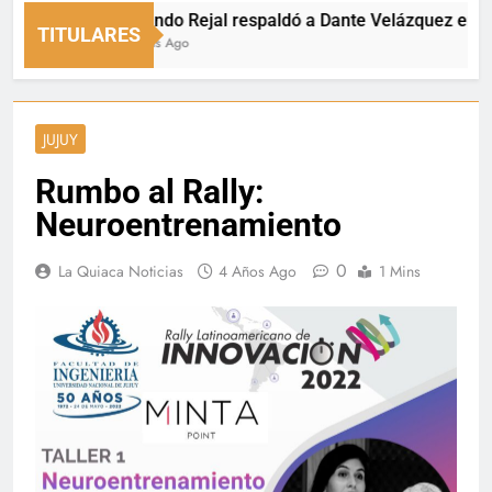
Fernando Rejal respaldó a Dante Velázquez en el Sen
TITULARES
15 Horas Ago
JUJUY
Rumbo al Rally:
Neuroentrenamiento
0
La Quiaca Noticias
4 Años Ago
1 Mins