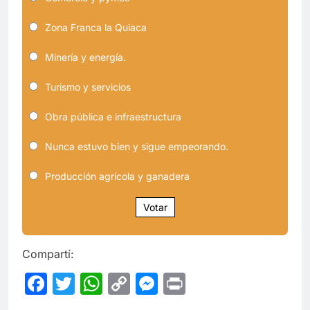
Zona Franca la Quiaca
Minería y energía.
Turismo y servicios
Obra pública e infraestructura
Nunca estuvo bien y sigue empeorando.
Producción agrícola y ganadera
Votar
Compartí:
Facebook
Twitter
WhatsApp
Copy
Messenger
Print
Link