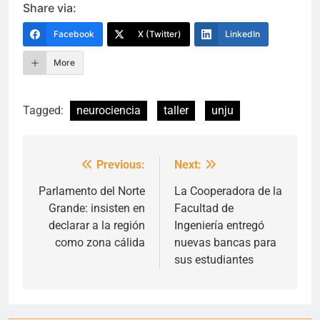
Share via:
Facebook
X (Twitter)
LinkedIn
More
Tagged:
neurociencia
taller
unju
Previous:
Next:
Navegación
de
Parlamento del Norte
La Cooperadora de la
Grande: insisten en
Facultad de
entradas
declarar a la región
Ingeniería entregó
como zona cálida
nuevas bancas para
sus estudiantes