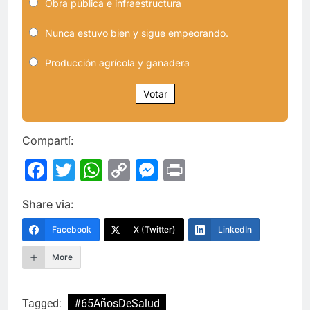
Obra pública e infraestructura
Nunca estuvo bien y sigue empeorando.
Producción agrícola y ganadera
Votar
Compartí:
Facebook
Twitter
WhatsApp
Copy
Messenger
Print
Link
Share via:
Facebook
X (Twitter)
LinkedIn
More
Tagged:
#65AñosDeSalud