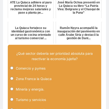
ATE La Quiaca adhiere al paro
José María Ochoa presentó en
provincial de 24 horas y
La Quiaca su libro “La Patria
reclama mejoras salariales y
Viva: Belgrano y el Chasqui de
pase a planta pe...
la Puna”
La Quiaca fortalece su
Ramón Neyra acompañó la
identidad gastronómica con
inauguración del pavimento en
un curso de cocina orientado
calle Árabe Siria y destacó la
al turismo comercial ...
gestión de Dant...
¿Qué sector debería ser prioridad absoluta para
reactivar la economía jujeña?
Comercio y pymes
Zona Franca la Quiaca
Minería y energía.
Turismo y servicios