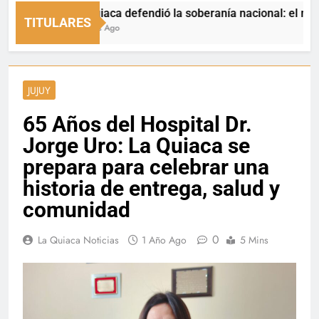
La Quiaca defendió la soberanía nacional: el municipio 
TITULARES
4 Horas Ago
JUJUY
65 Años del Hospital Dr.
Jorge Uro: La Quiaca se
prepara para celebrar una
historia de entrega, salud y
comunidad
0
La Quiaca Noticias
1 Año Ago
5 Mins