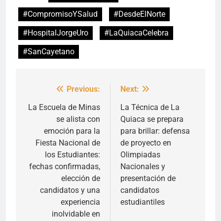
#CompromisoYSalud
#DesdeElNorte
#HospitalJorgeUro
#LaQuiacaCelebra
#SanCayetano
Previous:
Next:
Navegación
de
La Escuela de Minas
La Técnica de La
se alista con
Quiaca se prepara
entradas
emoción para la
para brillar: defensa
Fiesta Nacional de
de proyecto en
los Estudiantes:
Olimpiadas
fechas confirmadas,
Nacionales y
elección de
presentación de
candidatos y una
candidatos
experiencia
estudiantiles
inolvidable en