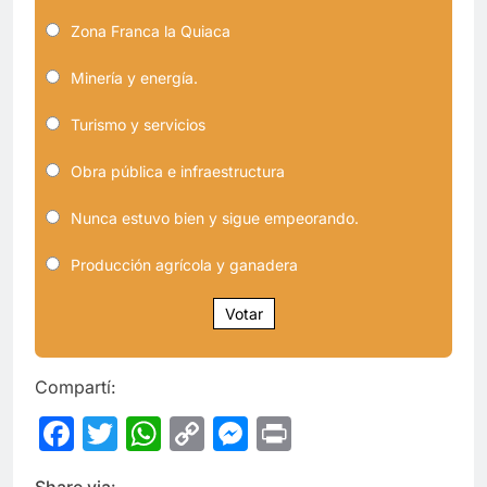
Zona Franca la Quiaca
Minería y energía.
Turismo y servicios
Obra pública e infraestructura
Nunca estuvo bien y sigue empeorando.
Producción agrícola y ganadera
Votar
Compartí:
Facebook
Twitter
WhatsApp
Copy
Messenger
Print
Link
Share via: