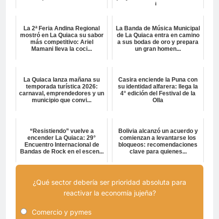
i...
La 2ª Feria Andina Regional
La Banda de Música Municipal
mostró en La Quiaca su sabor
de La Quiaca entra en camino
más competitivo: Ariel
a sus bodas de oro y prepara
Mamani lleva la coci...
un gran homen...
La Quiaca lanza mañana su
Casira enciende la Puna con
temporada turística 2026:
su identidad alfarera: llega la
carnaval, emprendedores y un
4° edición del Festival de la
municipio que convi...
Olla
“Resistiendo” vuelve a
Bolivia alcanzó un acuerdo y
encender La Quiaca: 29°
comienzan a levantarse los
Encuentro Internacional de
bloqueos: recomendaciones
Bandas de Rock en el escen...
clave para quienes...
¿Qué sector debería ser prioridad absoluta para
reactivar la economía jujeña?
Comercio y pymes