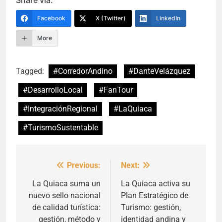
Facebook
X (Twitter)
LinkedIn
More
Tagged:
#CorredorAndino
#DanteVelázquez
#DesarrolloLocal
#FanTour
#IntegraciónRegional
#LaQuiaca
#TurismoSustentable
Previous:
Next:
Navegación
de
La Quiaca suma un
La Quiaca activa su
nuevo sello nacional
Plan Estratégico de
entradas
de calidad turística:
Turismo: gestión,
gestión, método y
identidad andina y