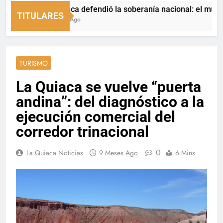
La Quiaca defendió la soberanía nacional: el municipio re
TITULARES
14 Horas Ago
TURISMO
La Quiaca se vuelve “puerta
andina”: del diagnóstico a la
ejecución comercial del
corredor trinacional
0
La Quiaca Noticias
9 Meses Ago
6 Mins