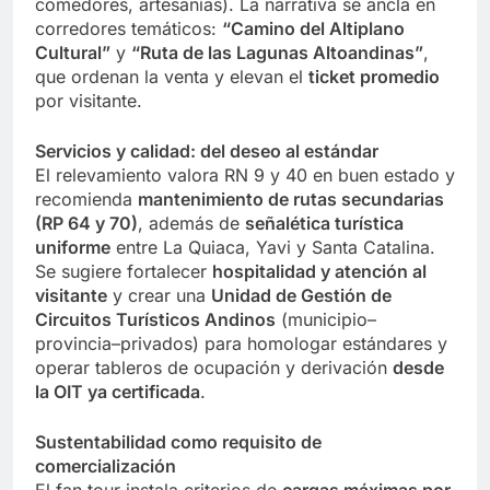
comedores, artesanías). La narrativa se ancla en
corredores temáticos:
“Camino del Altiplano
Cultural”
y
“Ruta de las Lagunas Altoandinas”
,
que ordenan la venta y elevan el
ticket promedio
por visitante.
Servicios y calidad: del deseo al estándar
El relevamiento valora RN 9 y 40 en buen estado y
recomienda
mantenimiento de rutas secundarias
(RP 64 y 70)
, además de
señalética turística
uniforme
entre La Quiaca, Yavi y Santa Catalina.
Se sugiere fortalecer
hospitalidad y atención al
visitante
y crear una
Unidad de Gestión de
Circuitos Turísticos Andinos
(municipio–
provincia–privados) para homologar estándares y
operar tableros de ocupación y derivación
desde
la OIT ya certificada
.
Sustentabilidad como requisito de
comercialización
El fan tour instala criterios de
cargas máximas por