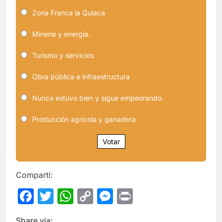
Zona Franca la Quiaca
Minería y energía.
Turismo y servicios
Obra pública e infraestructura
Nunca estuvo bien y sigue empeorando.
Producción agrícola y ganadera
Votar
Compartí:
Facebook
Twitter
WhatsApp
Copy
Messenger
Print
Link
Share via: