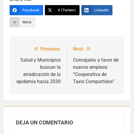
Facebook
X (Twitter)
LinkedIn
More
Previous:
Next:
Navegación
de
Salud y Municipios
Concejales a favor de
buscan la
nuevos empleos
entradas
erradicación de la
“Cooperativa de
epidemia hacia 2030
Taxis Compartidos”
DEJA UN COMENTARIO