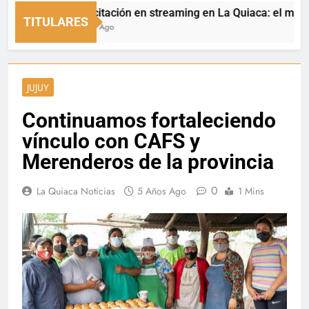
Capacitación en streaming en La Quiaca: el municipio 
TITULARES
2 Horas Ago
JUJUY
Continuamos fortaleciendo
vínculo con CAFS y
Merenderos de la provincia
0
La Quiaca Noticias
5 Años Ago
1 Mins