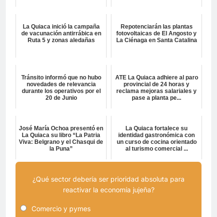
La Quiaca inició la campaña
Repotenciarán las plantas
de vacunación antirrábica en
fotovoltaicas de El Angosto y
Ruta 5 y zonas aledañas
La Ciénaga en Santa Catalina
Tránsito informó que no hubo
ATE La Quiaca adhiere al paro
novedades de relevancia
provincial de 24 horas y
durante los operativos por el
reclama mejoras salariales y
20 de Junio
pase a planta pe...
José María Ochoa presentó en
La Quiaca fortalece su
La Quiaca su libro “La Patria
identidad gastronómica con
Viva: Belgrano y el Chasqui de
un curso de cocina orientado
la Puna”
al turismo comercial ...
¿Qué sector debería ser prioridad absoluta para
reactivar la economía jujeña?
Comercio y pymes