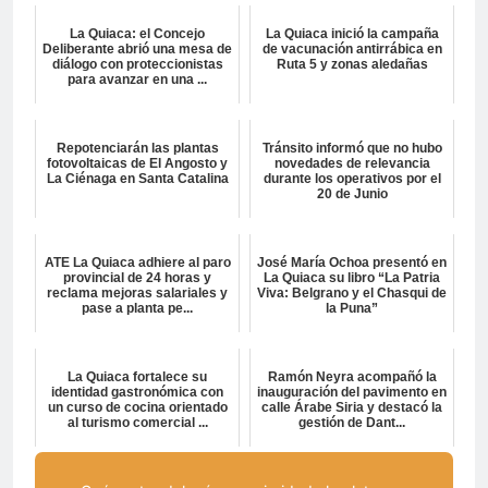
La Quiaca: el Concejo
La Quiaca inició la campaña
Deliberante abrió una mesa de
de vacunación antirrábica en
diálogo con proteccionistas
Ruta 5 y zonas aledañas
para avanzar en una ...
Repotenciarán las plantas
Tránsito informó que no hubo
fotovoltaicas de El Angosto y
novedades de relevancia
La Ciénaga en Santa Catalina
durante los operativos por el
20 de Junio
ATE La Quiaca adhiere al paro
José María Ochoa presentó en
provincial de 24 horas y
La Quiaca su libro “La Patria
reclama mejoras salariales y
Viva: Belgrano y el Chasqui de
pase a planta pe...
la Puna”
La Quiaca fortalece su
Ramón Neyra acompañó la
identidad gastronómica con
inauguración del pavimento en
un curso de cocina orientado
calle Árabe Siria y destacó la
al turismo comercial ...
gestión de Dant...