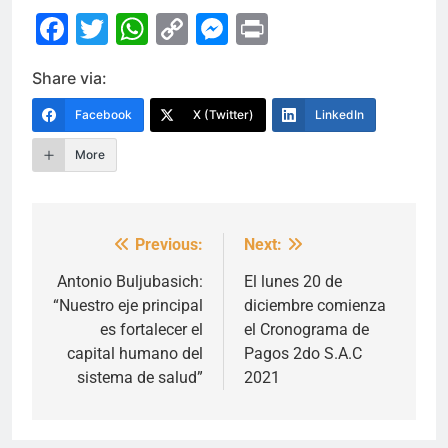
Facebook
Twitter
WhatsApp
Copy
Messenger
Print
Link
Share via:
Facebook
X (Twitter)
LinkedIn
More
Previous:
Next:
Navegación
de
Antonio Buljubasich:
El lunes 20 de
“Nuestro eje principal
diciembre comienza
entradas
es fortalecer el
el Cronograma de
capital humano del
Pagos 2do S.A.C
sistema de salud”
2021