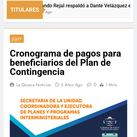
Fernando Rejal respaldó a Dante Velázquez en el Sen
TITULARES
3 Horas Ago
JUJUY
Cronograma de pagos para
beneficiarios del Plan de
Contingencia
0
La Quiaca Noticias
5 Años Ago
1 Mins