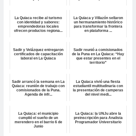
La Quiaca recibe al turismo
La Quiaca y Villazón sellaron
con identidad y sabores:
un hermanamiento histórico
emprendedoras locales
para transformar la frontera
ofrecen productos regiona...
en plataforma ...
Sadir y Velázquez entregaron
Sadir reunió a comisionados
certificados de capacitación
de la Puna en La Quiaca: “Hay
laboral en La Quiaca
que estar presentes en el
territorio”
Sadir arrancó la semana en La
La Quiaca vivió una fiesta
Quiaca: reunión de trabajo con
estudiantil multitudinaria con
comisionados de la Puna.
la presentación de camperas
Agenda de infr...
del nivel medi...
La Quiaca: el municipio
La Quiaca: la UNJu abre la
cumplió el sueño de un
preinscripción para Analista
merendero en el barrio 6 de
Programador Universitario
Junio