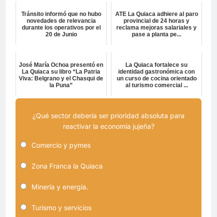
Tránsito informó que no hubo
ATE La Quiaca adhiere al paro
novedades de relevancia
provincial de 24 horas y
durante los operativos por el
reclama mejoras salariales y
20 de Junio
pase a planta pe...
José María Ochoa presentó en
La Quiaca fortalece su
La Quiaca su libro “La Patria
identidad gastronómica con
Viva: Belgrano y el Chasqui de
un curso de cocina orientado
la Puna”
al turismo comercial ...
¿Qué sector debería ser prioridad absoluta para
reactivar la economía jujeña?
Comercio y pymes
Zona Franca la Quiaca
Minería y energía.
Turismo y servicios