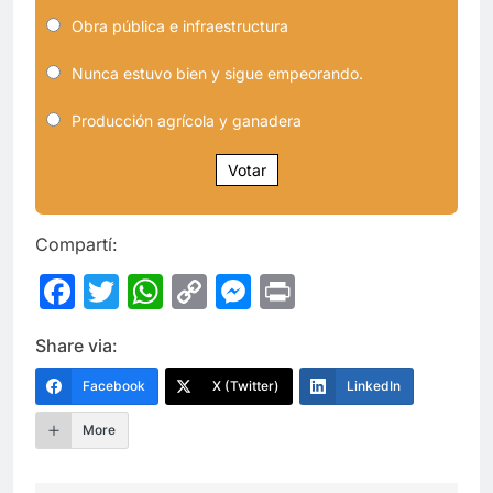
Obra pública e infraestructura
Nunca estuvo bien y sigue empeorando.
Producción agrícola y ganadera
Votar
Compartí:
Facebook
Twitter
WhatsApp
Copy
Messenger
Print
Link
Share via:
Facebook
X (Twitter)
LinkedIn
More