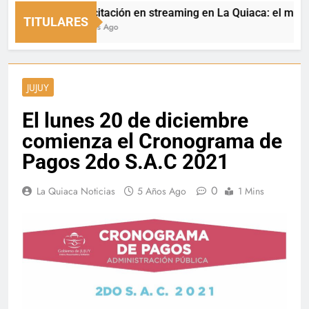
Capacitación en streaming en La Quiaca: el municipio
TITULARES
14 Horas Ago
JUJUY
El lunes 20 de diciembre
comienza el Cronograma de
Pagos 2do S.A.C 2021
0
La Quiaca Noticias
5 Años Ago
1 Mins