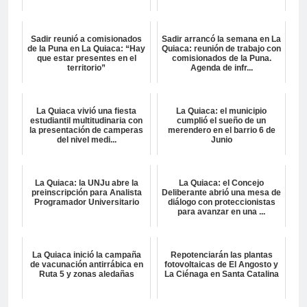
Sadir reunió a comisionados
Sadir arrancó la semana en La
de la Puna en La Quiaca: “Hay
Quiaca: reunión de trabajo con
que estar presentes en el
comisionados de la Puna.
territorio”
Agenda de infr...
La Quiaca vivió una fiesta
La Quiaca: el municipio
estudiantil multitudinaria con
cumplió el sueño de un
la presentación de camperas
merendero en el barrio 6 de
del nivel medi...
Junio
La Quiaca: la UNJu abre la
La Quiaca: el Concejo
preinscripción para Analista
Deliberante abrió una mesa de
Programador Universitario
diálogo con proteccionistas
para avanzar en una ...
La Quiaca inició la campaña
Repotenciarán las plantas
de vacunación antirrábica en
fotovoltaicas de El Angosto y
Ruta 5 y zonas aledañas
La Ciénaga en Santa Catalina