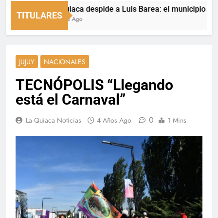
La Quiaca despide a Luis Barea: el municipio expresó 
TITULARES
4 Horas Ago
JUJUY
NACIONALES
TECNÓPOLIS “Llegando
está el Carnaval”
0
La Quiaca Noticias
4 Años Ago
1 Mins