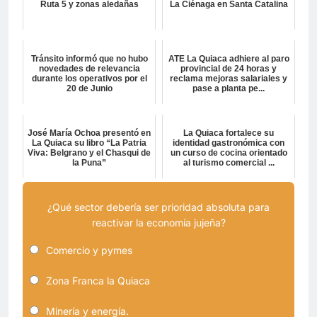
Ruta 5 y zonas aledañas
La Ciénaga en Santa Catalina
Tránsito informó que no hubo
ATE La Quiaca adhiere al paro
novedades de relevancia
provincial de 24 horas y
durante los operativos por el
reclama mejoras salariales y
20 de Junio
pase a planta pe...
José María Ochoa presentó en
La Quiaca fortalece su
La Quiaca su libro “La Patria
identidad gastronómica con
Viva: Belgrano y el Chasqui de
un curso de cocina orientado
la Puna”
al turismo comercial ...
¿Qué sector debería ser prioridad absoluta para
reactivar la economía jujeña?
Comercio y pymes
Zona Franca la Quiaca
Minería y energía.