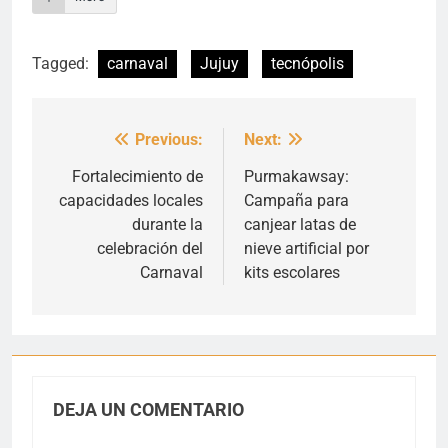
Tagged:
carnaval
Jujuy
tecnópolis
Previous:
Next:
Navegación
de
Fortalecimiento de
Purmakawsay:
capacidades locales
Campaña para
entradas
durante la
canjear latas de
celebración del
nieve artificial por
Carnaval
kits escolares
DEJA UN COMENTARIO