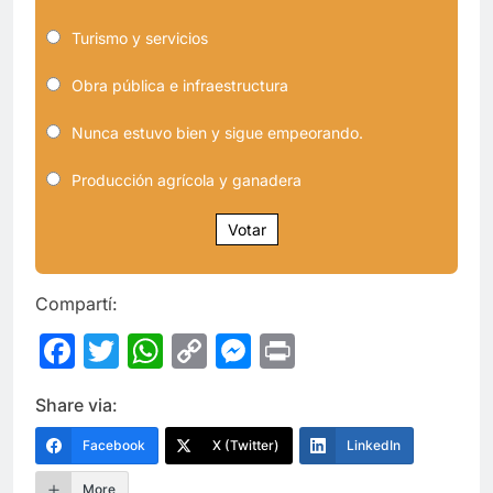
Turismo y servicios
Obra pública e infraestructura
Nunca estuvo bien y sigue empeorando.
Producción agrícola y ganadera
Votar
Compartí:
Facebook
Twitter
WhatsApp
Copy
Messenger
Print
Link
Share via:
Facebook
X (Twitter)
LinkedIn
More