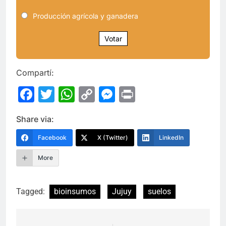
Producción agrícola y ganadera
Votar
Compartí:
Facebook
Twitter
WhatsApp
Copy
Messenger
Print
Link
Share via:
Facebook
X (Twitter)
LinkedIn
More
Tagged:
bioinsumos
Jujuy
suelos