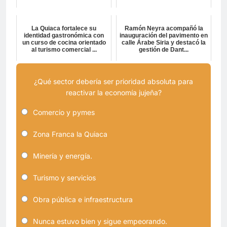
La Quiaca fortalece su
Ramón Neyra acompañó la
identidad gastronómica con
inauguración del pavimento en
un curso de cocina orientado
calle Árabe Siria y destacó la
al turismo comercial ...
gestión de Dant...
¿Qué sector debería ser prioridad absoluta para
reactivar la economía jujeña?
Comercio y pymes
Zona Franca la Quiaca
Minería y energía.
Turismo y servicios
Obra pública e infraestructura
Nunca estuvo bien y sigue empeorando.