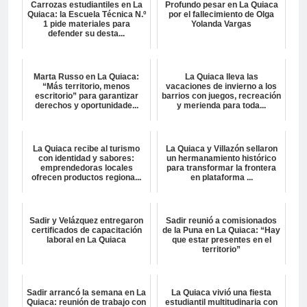
Carrozas estudiantiles en La
Profundo pesar en La Quiaca
Quiaca: la Escuela Técnica N.º
por el fallecimiento de Olga
1 pide materiales para
Yolanda Vargas
defender su desta...
Marta Russo en La Quiaca:
La Quiaca lleva las
“Más territorio, menos
vacaciones de invierno a los
escritorio” para garantizar
barrios con juegos, recreación
derechos y oportunidade...
y merienda para toda...
La Quiaca recibe al turismo
La Quiaca y Villazón sellaron
con identidad y sabores:
un hermanamiento histórico
emprendedoras locales
para transformar la frontera
ofrecen productos regiona...
en plataforma ...
Sadir y Velázquez entregaron
Sadir reunió a comisionados
certificados de capacitación
de la Puna en La Quiaca: “Hay
laboral en La Quiaca
que estar presentes en el
territorio”
Sadir arrancó la semana en La
La Quiaca vivió una fiesta
Quiaca: reunión de trabajo con
estudiantil multitudinaria con