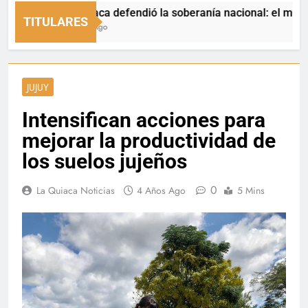
La Quiaca defendió la soberanía nacional: el municipio rec
TITULARES
5 Horas Ago
JUJUY
Intensifican acciones para
mejorar la productividad de
los suelos jujeños
0
La Quiaca Noticias
4 Años Ago
5 Mins