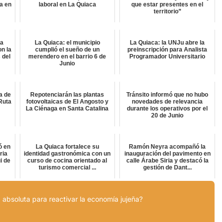
a en
laboral en La Quiaca
que estar presentes en el
territorio”
ta
La Quiaca: el municipio
La Quiaca: la UNJu abre la
on la
cumplió el sueño de un
preinscripción para Analista
 del
merendero en el barrio 6 de
Programador Universitario
Junio
a de
Repotenciarán las plantas
Tránsito informó que no hubo
Ruta
fotovoltaicas de El Angosto y
novedades de relevancia
La Ciénaga en Santa Catalina
durante los operativos por el
20 de Junio
ó en
La Quiaca fortalece su
Ramón Neyra acompañó la
ria
identidad gastronómica con un
inauguración del pavimento en
i de
curso de cocina orientado al
calle Árabe Siria y destacó la
turismo comercial ...
gestión de Dant...
 absoluta para reactivar la economía jujeña?