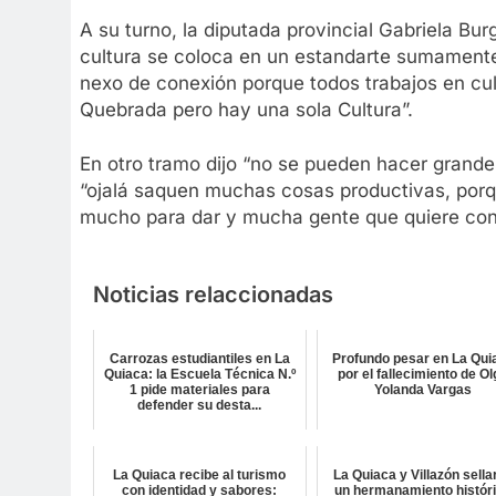
A su turno, la diputada provincial Gabriela Bu
cultura se coloca en un estandarte sumamente
nexo de conexión porque todos trabajos en cul
Quebrada pero hay una sola Cultura”.
En otro tramo dijo “no se pueden hacer grande
“ojalá saquen muchas cosas productivas, porq
mucho para dar y mucha gente que quiere con
Noticias relaccionadas
Carrozas estudiantiles en La
Profundo pesar en La Qui
Quiaca: la Escuela Técnica N.º
por el fallecimiento de O
1 pide materiales para
Yolanda Vargas
defender su desta...
La Quiaca recibe al turismo
La Quiaca y Villazón sella
con identidad y sabores:
un hermanamiento histór