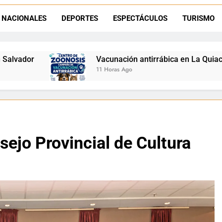
Retirados de Gendarmería en La Quiaca: realizarán una char
NACIONALES
DEPORTES
ESPECTÁCULOS
TURISMO
Semana del Abuelo en La Quiaca: música, baile y un encuentro car
Vacunación antirrábica en La Quiaca: el operativo llegará a 
11 Horas Ago
sejo Provincial de Cultura