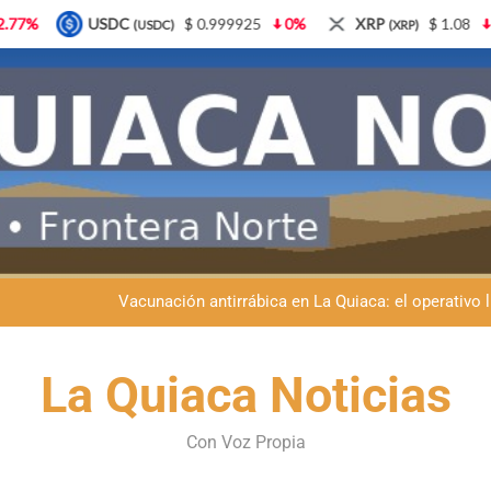
 0.999925
0%
XRP
$ 1.08
3.87%
Solana
$
(XRP)
(SOL)
Semana del Abuelo en La Quiaca: música, baile y un encuentro car
Fiestas patronales en La Quiaca: la Banda Municipal engala
Vacunación antirrábica en La Quiaca: el operativo 
Retirados de Gendarmería en La Quiaca: realizarán una char
Semana del Abuelo en La Quiaca: música, baile y un encuentro car
La Quiaca Noticias
Fiestas patronales en La Quiaca: la Banda Municipal engala
Con Voz Propia
Vacunación antirrábica en La Quiaca: el operativo 