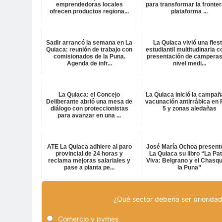
emprendedoras locales
para transformar la fronter
ofrecen productos regiona...
plataforma ...
Sadir arrancó la semana en La
La Quiaca vivió una fies
Quiaca: reunión de trabajo con
estudiantil multitudinaria c
comisionados de la Puna.
presentación de camperas
Agenda de infr...
nivel medi...
La Quiaca: el Concejo
La Quiaca inició la campañ
Deliberante abrió una mesa de
vacunación antirrábica en 
diálogo con proteccionistas
5 y zonas aledañas
para avanzar en una ...
ATE La Quiaca adhiere al paro
José María Ochoa present
provincial de 24 horas y
La Quiaca su libro “La Pat
reclama mejoras salariales y
Viva: Belgrano y el Chasqu
pase a planta pe...
la Puna”
¿Qué sector debería ser prioridad
Comercio y pymes