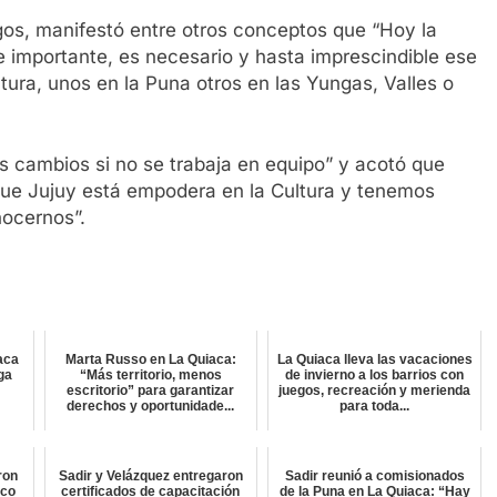
rgos, manifestó entre otros conceptos que “Hoy la
 importante, es necesario y hasta imprescindible ese
tura, unos en la Puna otros en las Yungas, Valles o
s cambios si no se trabaja en equipo” y acotó que
ue Jujuy está empodera en la Cultura y tenemos
ocernos”.
aca
Marta Russo en La Quiaca:
La Quiaca lleva las vacaciones
lga
“Más territorio, menos
de invierno a los barrios con
escritorio” para garantizar
juegos, recreación y merienda
derechos y oportunidade...
para toda...
ron
Sadir y Velázquez entregaron
Sadir reunió a comisionados
ico
certificados de capacitación
de la Puna en La Quiaca: “Hay