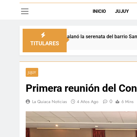
INICIO
JUJUY
 engalanó la serenata del barrio San Salvador
TITULARES
JUJUY
Primera reunión del Con
0
La Quiaca Noticias
4 Años Ago
6 Mins