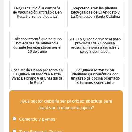
La Quiaca inició la campaña
Repotenciarán las plantas
de vacunación antirrábica en
fotovoltaicas de El Angosto y
Ruta 5 y zonas aledañas
La Ciénaga en Santa Catalina
Tránsito informó que no hubo
ATE La Quiaca adhiere al paro
novedades de relevancia
provincial de 24 horas y
durante los operativos por el
reclama mejoras salariales y
20 de Junio
pase a planta pe...
José María Ochoa presentó en
La Quiaca fortalece su
La Quiaca su libro “La Patria
identidad gastronómica con
Viva: Belgrano y el Chasqui de
un curso de cocina orientado
la Puna”
al turismo comercial ...
¿Qué sector debería ser prioridad absoluta para
reactivar la economía jujeña?
Comercio y pymes
Zona Franca la Quiaca