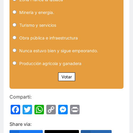
Minería y energía.
Turismo y servicios
Obra pública e infraestructura
Nunca estuvo bien y sigue empeorando.
Producción agrícola y ganadera
Votar
Compartí:
Facebook
Twitter
WhatsApp
Copy
Messenger
Print
Link
Share via: