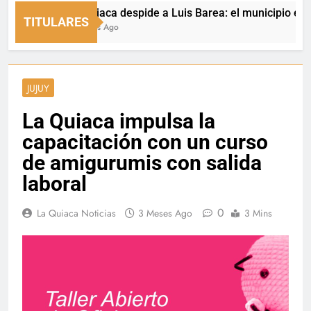
La Quiaca despide a Luis Barea: el municipio expresó s
TITULARES
13 Horas Ago
JUJUY
La Quiaca impulsa la
capacitación con un curso
de amigurumis con salida
laboral
0
La Quiaca Noticias
3 Meses Ago
3 Mins