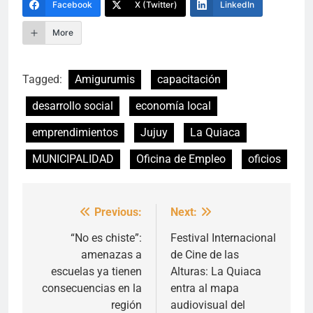
Facebook
X (Twitter)
LinkedIn
More
Tagged:
Amigurumis
capacitación
desarrollo social
economía local
emprendimientos
Jujuy
La Quiaca
MUNICIPALIDAD
Oficina de Empleo
oficios
Previous:
Next:
Navegación
de
“No es chiste”:
Festival Internacional
amenazas a
de Cine de las
entradas
escuelas ya tienen
Alturas: La Quiaca
consecuencias en la
entra al mapa
región
audiovisual del